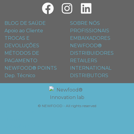
BLOG DE SAÚDE
SOBRE NÓS
Apoio ao Cliente
PROFISSIONAIS
TROCAS E
EMBAIXADORES
DEVOLUÇÕES
NEWFOOD®
MÉTODOS DE
DISTRIBUIDORES
PAGAMENTO
RETAILERS
NEWFOOD® POINTS
INTERNATIONAL
Dep. Técnico
DISTRIBUTORS
© NEWFOOD - All rights reserved
Privacidade
Termos
Acessibilidade
Cookies