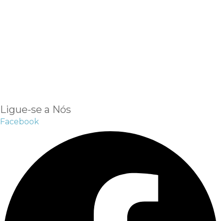
EMBAIXADORES NEWFOOD®
DISTRIBUIDORES
RETAILERS
INTERNATIONAL DISTRIBUTORS
BLOG DE SAÚDE
APOIO AO CLIENTE
TROCAS E DEVOLUÇÕES
MÉTODOS DE PAGAMENTO
NEWFOOD® POINTS
DEP. TÉCNICO
Ligue-se a Nós
Facebook