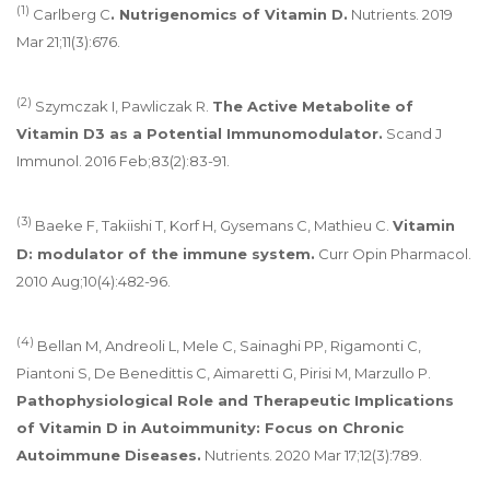
(1)
Carlberg C
. Nutrigenomics of Vitamin D.
Nutrients. 2019
Mar 21;11(3):676.
(2)
Szymczak I, Pawliczak R.
The Active Metabolite of
Vitamin D3 as a Potential Immunomodulator.
Scand J
Immunol. 2016 Feb;83(2):83-91.
(3)
Baeke F, Takiishi T, Korf H, Gysemans C, Mathieu C.
Vitamin
D: modulator of the immune system.
Curr Opin Pharmacol.
2010 Aug;10(4):482-96.
(4)
Bellan M, Andreoli L, Mele C, Sainaghi PP, Rigamonti C,
Piantoni S, De Benedittis C, Aimaretti G, Pirisi M, Marzullo P.
Pathophysiological Role and Therapeutic Implications
of Vitamin D in Autoimmunity: Focus on Chronic
Autoimmune Diseases.
Nutrients. 2020 Mar 17;12(3):789.