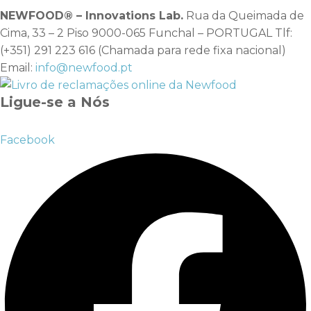
NEWFOOD® – Innovations Lab.
Rua da Queimada de
Cima, 33 – 2 Piso 9000-065 Funchal – PORTUGAL Tlf:
(+351) 291 223 616 (Chamada para rede fixa nacional)
Email:
info@newfood.pt
Ligue-se a Nós
Facebook