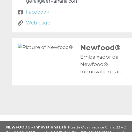
geral@aervanaria.com
Facebook
Web page
Newfood®
Embaixador da
Newfood®
Innnovation Lab
NEWFOOD® – Innovations Lab.
Rua da Queimada de Cima, 33 – 2