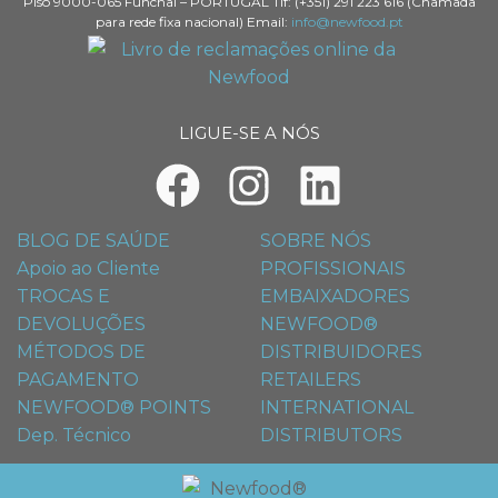
Piso 9000-065 Funchal – PORTUGAL Tlf: (+351) 291 223 616 (Chamada
para rede fixa nacional) Email:
info@newfood.pt
LIGUE-SE A NÓS
BLOG DE SAÚDE
SOBRE NÓS
Apoio ao Cliente
PROFISSIONAIS
TROCAS E
EMBAIXADORES
DEVOLUÇÕES
NEWFOOD®
MÉTODOS DE
DISTRIBUIDORES
PAGAMENTO
RETAILERS
NEWFOOD® POINTS
INTERNATIONAL
Dep. Técnico
DISTRIBUTORS