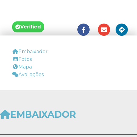





Verified
Embaixador
Fotos
Mapa
Avaliações
EMBAIXADOR