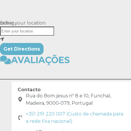
ading...
Enter your location
Get Directions
AVALIAÇÕES
Contacto
Rua do Bom jesus nº 8 e 10, Funchal,
Madeira, 9000-079, Portugal
+351 291 220 007 (Custo de chamada para
a rede fixa nacional)