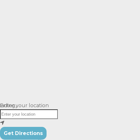
ading...
Enter your location
Get Directions