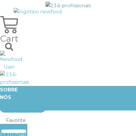
Cart
SOBRE
NÓS
SUPLEMENTOS
EMBAIXADORES
ALIMENTARES
BLOG
Favorite
LOTUSAUDE WELLNESS&HEALTHCARE