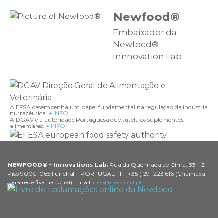
Newfood®
Embaixador da
Newfood®
Innnovation Lab
A EFSA desempenha um papel fundamental na regulaçao da indústria
nutracêutica.
+ INFO
A DGAV é a autoridade Portuguesa que tutela os suplementos
alimentares.
+ INFO
NEWFOOD® – Innovations Lab.
Rua da Queimada de Cima, 33 – 2
Piso 9000-065 Funchal – PORTUGAL Tlf: (+351) 291 223 616 (Chamada
para rede fixa nacional) Email:
info@newfood.pt