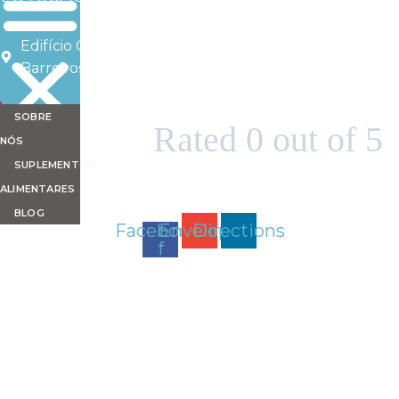
Edifício Caniço Golden, Estrada da Ponta da Oliveira,
Barreiros, Santa Cruz, Madeira
SOBRE





Rated 0 out of 5
NÓS
SUPLEMENTOS
ALIMENTARES
BLOG
Facebook-
Envelope
Directions
f