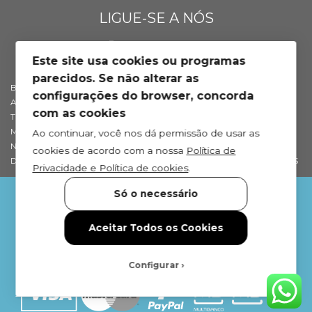
LIGUE-SE A NÓS
Este site usa cookies ou programas
parecidos. Se não alterar as
BLOG DE SAÚDE
SOBRE NÓS
configurações do browser, concorda
APOIO AO CLIENTE
PROFISSIONAIS
com as cookies
TROCAS E DEVOLUÇÕES
EMBAIXADORES NEWFOOD®
MÉTODOS DE PAGAMENTO
DISTRIBUIDORES
Ao continuar, você nos dá permissão de usar as
NEWFOOD® POINTS
RETAILERS
cookies de acordo com a nossa
Política de
DEP. TÉCNICO
INTERNATIONAL DISTRIBUTORS
Privacidade e Política de cookies
.
Só o necessário
Aceitar Todos os Cookies
© NEWFOOD - All rights reserved
PRIVACIDADE
TERMOS
ACESSIBILIDADE
COOKIES
Configurar