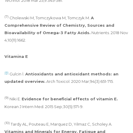
Technol. 2018 Mar 25;9:345-381.
(7)
Cholewski M, Tomczykowa M, Tomczyk M.
A
Comprehensive Review of Chemistry, Sources and
Bioavailability of Omega-3 Fatty Acids.
Nutrients. 2018 Nov
4;10(11):1662.
Vitamina E
(8)
Gulcin İ.
Antioxidants and antioxidant methods: an
updated overview.
Arch Toxicol. 2020 Mar;94(3):651-715.
(9)
Niki E.
Evidence for beneficial effects of vitamin E.
Korean J Intern Med. 2015 Sep;30(5):571-9.
(10)
Tardy AL, Pouteau E, Marquez D, Yilmaz C, Scholey A.
Vitamins and Minerals for Energy, Fatigue and