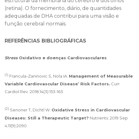
estrutural da membrana do cérebro e dos olhos
(retina). O fornecimento, diário, de quantidades
adequadas de DHA contribui para uma visão e
função cerebral normais.
REFERÊNCIAS BIBLIOGRÁFICAS
Stress
Oxidativo e doenças Cardiovasculares
(1)
Francula-Zaninovic S, Nola IA.
Management of Measurable
Variable Cardiovascular Disease’ Risk Factors.
Curr
Cardiol Rev. 2018;14(3):153-163.
(2)
Senoner T, Dichtl W.
Oxidative Stress in Cardiovascular
Diseases: Still a Therapeutic Target?
Nutrients. 2019 Sep
4;11(9):2090.