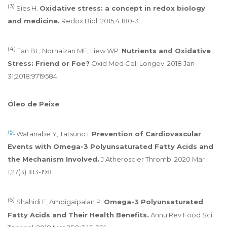
(3)
Sies H.
Oxidative stress: a concept in redox biology
and medicine.
Redox Biol. 2015;4:180-3.
(4)
Tan BL, Norhaizan ME, Liew WP.
Nutrients and Oxidative
Stress: Friend or Foe?
Oxid Med Cell Longev. 2018 Jan
31;2018:9719584.
Óleo de Peixe
(5)
Watanabe Y, Tatsuno I.
Prevention of Cardiovascular
Events with Omega-3 Polyunsaturated Fatty Acids and
the Mechanism Involved.
J Atheroscler Thromb. 2020 Mar
1;27(3):183-198.
(6)
Shahidi F, Ambigaipalan P.
Omega-3 Polyunsaturated
Fatty Acids and Their Health Benefits.
Annu Rev Food Sci