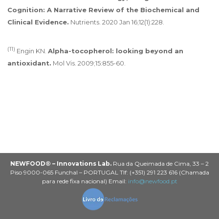
Cognition: A Narrative Review of the Biochemical and
Clinical Evidence.
Nutrients. 2020 Jan 16;12(1):228.
(11)
Engin KN.
Alpha-tocopherol: looking beyond an
antioxidant.
Mol Vis. 2009;15:855-60.
NEWFOOD® – Innovations Lab.
Rua da Queimada de Cima, 33 – 2
Piso 9000-065 Funchal – PORTUGAL Tlf: (+351) 291 223 616 (Chamada
para rede fixa nacional) Email:
info@newfood.pt