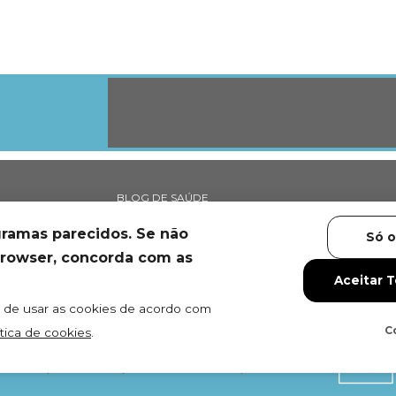
BLOG DE SAÚDE
APOIO AO CLIENTE
gramas parecidos. Se não
Só o
ES NEWFOOD®
TROCAS E DEVOLUÇÕES
 browser, concorda com as
ES
MÉTODOS DE PAGAMENTO
Aceitar 
NEWFOOD® POINTS
L DISTRIBUTORS
DEP. TÉCNICO
o de usar as cookies de acordo com
C
ítica de cookies
.
IDADE
TERMOS
ACESSIBILIDADE
COOKIES