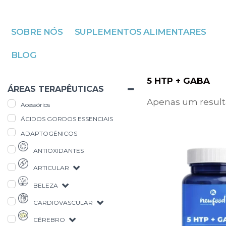
Avançar
SOBRE NÓS
SUPLEMENTOS ALIMENTARES
para
o
BLOG
conteúdo
5 HTP + GABA
ÁREAS TERAPÊUTICAS
Apenas um resul
Acessórios
ÁCIDOS GORDOS ESSENCIAIS
ADAPTOGÉNICOS
ANTIOXIDANTES
ARTICULAR
BELEZA
CARDIOVASCULAR
CÉREBRO