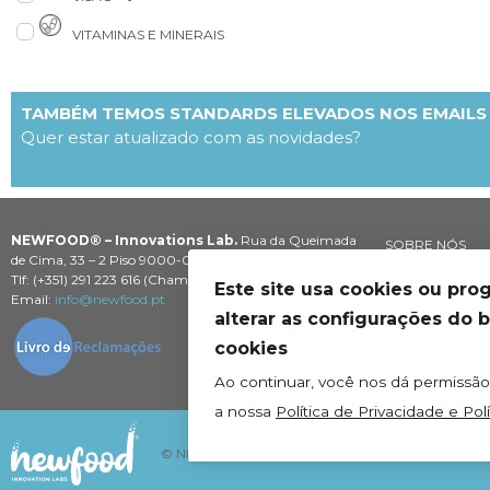
VITAMINAS E MINERAIS
TAMBÉM TEMOS STANDARDS ELEVADOS NOS EMAILS
Quer estar atualizado com as novidades?
NEWFOOD® – Innovations Lab.
Rua da Queimada
SOBRE NÓS
de Cima, 33 – 2 Piso 9000-065 Funchal – PORTUGAL
PROFISSIONAIS
Tlf: (+351) 291 223 616 (Chamada para rede fixa nacional)
Este site usa cookies ou pro
EMBAIXADOR
Email:
info@newfood.pt
alterar as configurações do
DISTRIBUIDOR
cookies
RETAILERS
INTERNATIONA
Ao continuar, você nos dá permissã
a nossa
Política de Privacidade e Pol
© NEWFOOD - All rights reserved
PRIVAC