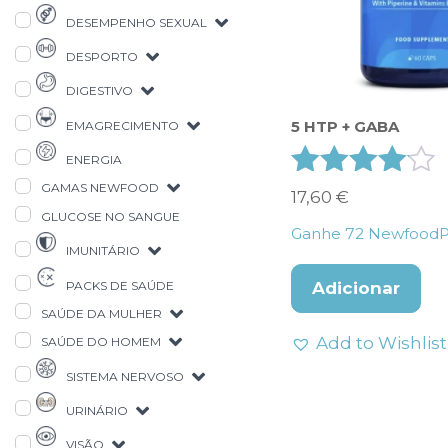
DESEMPENHO SEXUAL
DESPORTO
DIGESTIVO
5 HTP + GABA
EMAGRECIMENTO
ENERGIA
GAMAS NEWFOOD
Avaliação
17,60
€
GLUCOSE NO SANGUE
4.00
Ganhe
72
NewfoodPo
de 5
IMUNITÁRIO
PACKS DE SAÚDE
Adicionar
SAÚDE DA MULHER
Add to Wishlist
SAÚDE DO HOMEM
SISTEMA NERVOSO
URINÁRIO
VISÃO