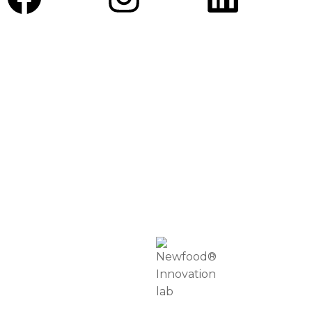
BLOG DE SAÚDE
APOIO AO CLIENTE
TROCAS E DEVOLUÇÕES
MÉTODOS DE PAGAMENTO
NEWFOOD® POINTS
DEP. TÉCNICO
SOBRE NÓS
PROFISSIONAIS
EMBAIXADORES NEWFOOD®
DISTRIBUIDORES
RETAILERS
INTERNATIONAL DISTRIBUTORS