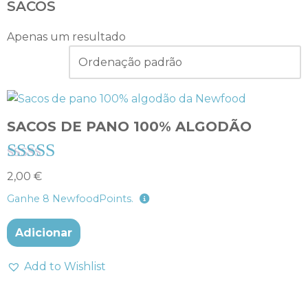
SACOS
Apenas um resultado
SACOS DE PANO 100% ALGODÃO
Avaliação
2,00
€
4.00
Ganhe
8
NewfoodPoints.
de 5
Adicionar
Add to Wishlist