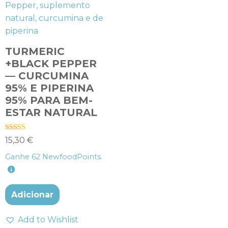
TURMERIC
+BLACK PEPPER
— CURCUMINA
95% E PIPERINA
95% PARA BEM-
ESTAR NATURAL
Avaliação
15,30
€
5.00
de 5
Ganhe
62
NewfoodPoints.
Adicionar
Add to Wishlist