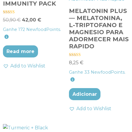
IMMUNITY PACK
MELATONIN PLUS
— MELATONINA,
Avaliação
50,90
€
42,00
€
4.50
L-TRIPTOFANO E
de 5
Ganhe
172
NewfoodPoints.
MAGNESIO PARA
ADORMECER MAIS
RAPIDO
Read more
Avaliação
8,25
€
4.50
Add to Wishlist
de 5
Ganhe
33
NewfoodPoints.
Adicionar
Add to Wishlist