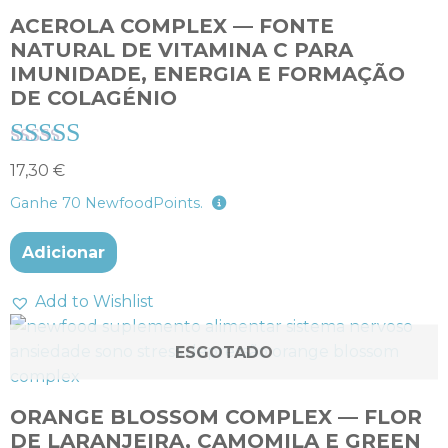
ACEROLA COMPLEX — FONTE
NATURAL DE VITAMINA C PARA
IMUNIDADE, ENERGIA E FORMAÇÃO
DE COLAGÉNIO
Avaliação
17,30
€
4.67
Ganhe
70
NewfoodPoints.
de 5
Adicionar
Add to Wishlist
ESGOTADO
ORANGE BLOSSOM COMPLEX — FLOR
DE LARANJEIRA, CAMOMILA E GREEN