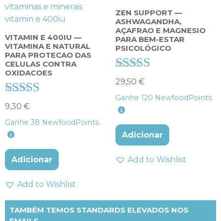
ZEN SUPPORT —
ASHWAGANDHA,
AÇAFRAO E MAGNESIO
VITAMIN E 400IU —
PARA BEM-ESTAR
VITAMINA E NATURAL
PSICOLÓGICO
PARA PROTECAO DAS
CELULAS CONTRA
OXIDACOES
Avaliação
29,50
€
4.44
Ganhe
120
NewfoodPoints.
Avaliação
de 5
9,30
€
4.33
Ganhe
38
NewfoodPoints.
de 5
Adicionar
Adicionar
Add to Wishlist
Add to Wishlist
TAMBÉM TEMOS STANDARDS ELEVADOS NOS
EMAILS