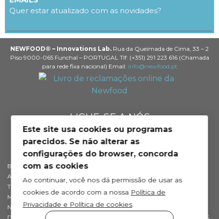
Quer estar atualizado com as novidades?
NEWFOOD® – Innovations Lab.
Rua da Queimada de Cima, 33 – 2
Piso 9000-065 Funchal – PORTUGAL Tlf: (+351) 291 223 616 (Chamada
para rede fixa nacional) Email:
info@newfood.pt
LIGUE-SE A NÓS
Este site usa cookies ou programas
parecidos. Se não alterar as
configurações do browser, concorda
com as cookies
BLOG DE SAÚDE
SOBRE NÓS
APOIO AO CLIENTE
PROFISSIONAIS
Ao continuar, você nos dá permissão de usar as
TROCAS E DEVOLUÇÕES
EMBAIXADORES NEWFOOD®
cookies de acordo com a nossa
Política de
MÉTODOS DE PAGAMENTO
DISTRIBUIDORES
Privacidade e Política de cookies
.
NEWFOOD® POINTS
RETAILERS
DEP. TÉCNICO
INTERNATIONAL DISTRIBUTORS