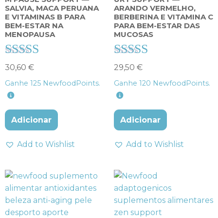
SALVIA, MACA PERUANA
ARANDO VERMELHO,
E VITAMINAS B PARA
BERBERINA E VITAMINA C
BEM-ESTAR NA
PARA BEM-ESTAR DAS
MENOPAUSA
MUCOSAS
Avaliação
Avaliação
30,60
€
29,50
€
4.33
4.33
Ganhe
125
NewfoodPoints.
Ganhe
120
NewfoodPoints.
de 5
de 5
Adicionar
Adicionar
Add to Wishlist
Add to Wishlist