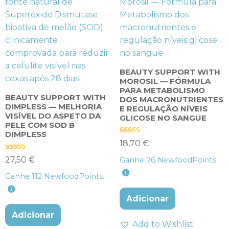
BEAUTY SUPPORT WITH
MOROSIL — FÓRMULA
PARA METABOLISMO
BEAUTY SUPPORT WITH
DOS MACRONUTRIENTES
DIMPLESS — MELHORIA
E REGULAÇÃO NÍVEIS
VISÍVEL DO ASPETO DA
GLICOSE NO SANGUE
PELE COM SOD B
DIMPLESS
Avaliação
18,70
€
5.00
de 5
Avaliação
27,50
€
Ganhe
76
NewfoodPoints.
5.00
de 5
Ganhe
112
NewfoodPoints.
Adicionar
Adicionar
Add to Wishlist