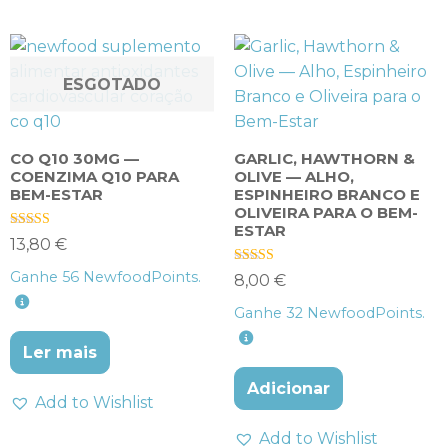
ESGOTADO
CO Q10 30MG —
GARLIC, HAWTHORN &
COENZIMA Q10 PARA
OLIVE — ALHO,
BEM-ESTAR
ESPINHEIRO BRANCO E
OLIVEIRA PARA O BEM-
ESTAR
Avaliação
13,80
€
4.57
de 5
Avaliação
Ganhe
56
NewfoodPoints.
8,00
€
4.00
de 5
Ganhe
32
NewfoodPoints.
Ler mais
Adicionar
Add to Wishlist
Add to Wishlist