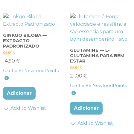
GINKGO BILOBA —
EXTRACTO
PADRONIZADO
GLUTAMINE — L-
GLUTAMINA PARA BEM-
Avaliação
ESTAR
14,90
€
4.00
de 5
Ganhe
61
NewfoodPoints.
Avaliação
21,00
€
4.00
de 5
Ganhe
86
NewfoodPoints.
Adicionar
Add to Wishlist
Adicionar
Add to Wishlist