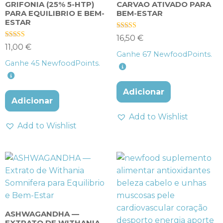
GRIFONIA (25% 5-HTP)
CARVAO ATIVADO PARA
PARA EQUILIBRIO E BEM-
BEM-ESTAR
ESTAR
Avaliação
16,50
€
4.00
Avaliação
11,00
€
de 5
5.00
Ganhe
67
NewfoodPoints.
de 5
Ganhe
45
NewfoodPoints.
Adicionar
Adicionar
Add to Wishlist
Add to Wishlist
ASHWAGANDHA —
EXTRATO DE WITHANIA