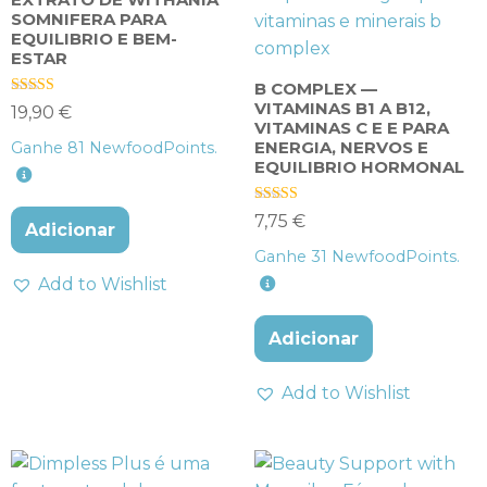
SOMNIFERA PARA
EQUILIBRIO E BEM-
ESTAR
B COMPLEX —
VITAMINAS B1 A B12,
Avaliação
19,90
€
4.00
VITAMINAS C E E PARA
de 5
ENERGIA, NERVOS E
Ganhe
81
NewfoodPoints.
EQUILIBRIO HORMONAL
Avaliação
7,75
€
Adicionar
4.57
de 5
Ganhe
31
NewfoodPoints.
Add to Wishlist
Adicionar
Add to Wishlist