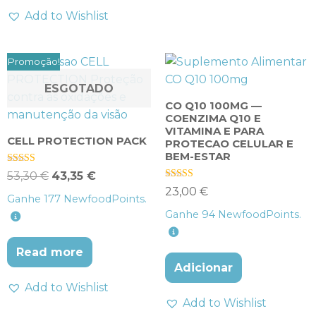
Add to Wishlist
Promoção!
ESGOTADO
CO Q10 100MG —
COENZIMA Q10 E
VITAMINA E PARA
CELL PROTECTION PACK
PROTECAO CELULAR E
BEM-ESTAR
Avaliação
53,30
€
43,35
€
4.50
Avaliação
23,00
€
de 5
5.00
Ganhe
177
NewfoodPoints.
de 5
Ganhe
94
NewfoodPoints.
Read more
Adicionar
Add to Wishlist
Add to Wishlist