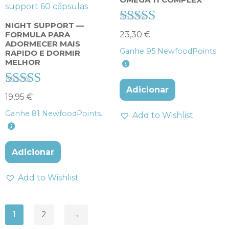
NIGHT SUPPORT —
Avaliação
23,30
€
FORMULA PARA
ADORMECER MAIS
4.00
Ganhe
95
NewfoodPoints.
RAPIDO E DORMIR
de 5
MELHOR
Adicionar
Avaliação
19,95
€
4.40
Ganhe
81
NewfoodPoints.
Add to Wishlist
de 5
Adicionar
Add to Wishlist
1
2
→