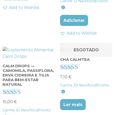
Ganhe
31
NewfoodPoints.
de 5
Add to Wishlist
Adicionar
Add to Wishlist
ESGOTADO
CHÁ CALMTEA
CALM DROPS —
CAMOMILA, PASSIFLORA,
ERVA CIDREIRA E TILIA
Avaliação
7,10
€
PARA BEM-ESTAR
3.00
NATURAL
Ganhe
29
NewfoodPoints.
de 5
Avaliação
15,00
€
Ler mais
4.50
Ganhe
61
NewfoodPoints.
de 5