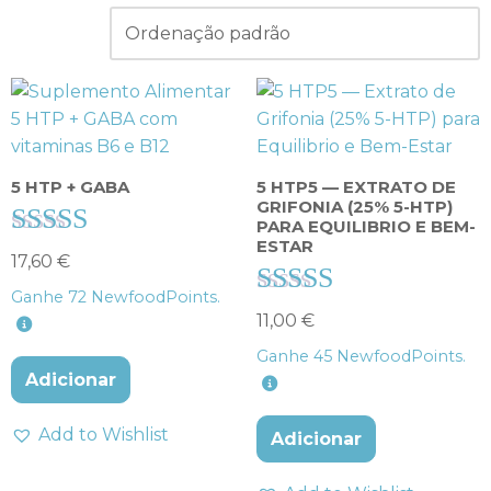
5 HTP + GABA
5 HTP5 — EXTRATO DE
GRIFONIA (25% 5-HTP)
PARA EQUILIBRIO E BEM-
ESTAR
Avaliação
17,60
€
4.00
Ganhe
72
NewfoodPoints.
de 5
Avaliação
11,00
€
5.00
Ganhe
45
NewfoodPoints.
de 5
Adicionar
Add to Wishlist
Adicionar