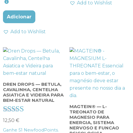
Add to Wishlist
Adicionar
Add to Wishlist
DREN DROPS — BETULA,
CAVALINHA, CENTELHA
ASIATICA E VIDEIRA PARA
BEM-ESTAR NATURAL
MAGTEIN® — L-
TREONATO DE
MAGNESIO PARA
Avaliação
12,50
€
ENERGIA, SISTEMA
4.50
NERVOSO E FUNCAO
Ganhe
51
NewfoodPoints.