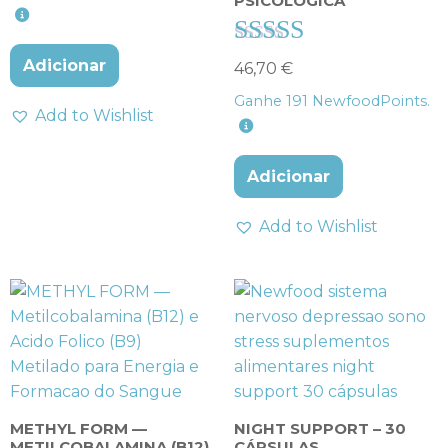
PSICOLOGICA
de 5
Avaliação
Adicionar
46,70
€
4.33
Ganhe
191
NewfoodPoints.
de 5
Add to Wishlist
Adicionar
Add to Wishlist
METHYL FORM —
NIGHT SUPPORT – 30
METILCOBALAMINA (B12)
CÁPSULAS