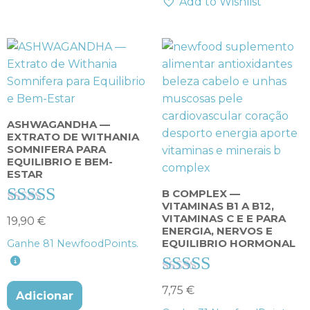
Add to Wishlist
ASHWAGANDHA —
EXTRATO DE WITHANIA
SOMNIFERA PARA
EQUILIBRIO E BEM-
ESTAR
B COMPLEX —
VITAMINAS B1 A B12,
Avaliação
VITAMINAS C E E PARA
19,90
€
ENERGIA, NERVOS E
4.00
EQUILIBRIO HORMONAL
Ganhe
81
NewfoodPoints.
de 5
Avaliação
7,75
€
Adicionar
4.57