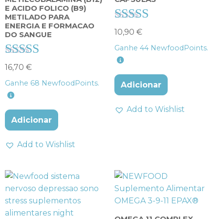
E ACIDO FOLICO (B9)
METILADO PARA
ENERGIA E FORMACAO
Avaliação
10,90
€
DO SANGUE
5.00
Ganhe
44
NewfoodPoints.
de 5
Avaliação
16,70
€
4.00
Ganhe
68
NewfoodPoints.
Adicionar
de 5
Add to Wishlist
Adicionar
Add to Wishlist
OMEGA 11 COMPLEX