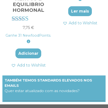
EQUILIBRIO
HORMONAL
Ler mais
Add to Wishlist
Avaliação
7,75
€
4.57
Ganhe
31
NewfoodPoints.
de 5
Adicionar
Add to Wishlist
TAMBÉM TEMOS STANDARDS ELEVADOS NOS
EMAILS
Quer estar atualizado com as novidades?