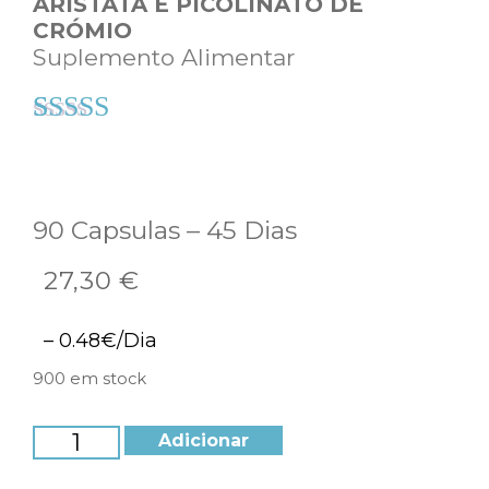
ARISTATA E PICOLINATO DE
CRÓMIO
Suplemento Alimentar
(
1
avaliação de cliente)
Classificado
1
com
4.00
em 5 com
base em
90 Capsulas – 45 Dias
classificação
27,30
€
de cliente
– 0.48€/Dia
900 em stock
Adicionar