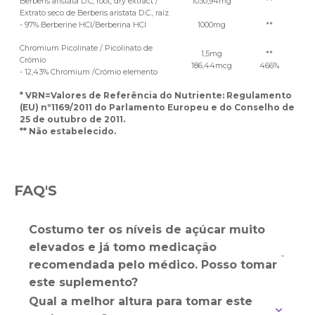
Berberis aristata D.C, root, dry extract /
1030,94mg
**
Extrato seco de Berberis aristata D.C., raíz
- 97% Berberine HCl/Berberina HCl
1000mg
**
Chromium Picolinate / Picolinato de
1,5mg
**
Crómio
186,44mcg
466%
- 12,43% Chromium /Crómio elemento
* VRN
=Valores de Referência do Nutriente: Regulamento
(EU) nº1169/2011 do Parlamento Europeu e do Conselho de
25 de outubro de 2011.
** Não estabelecido.
FAQ'S
Costumo ter os níveis de açúcar muito
elevados e já tomo medicação
recomendada pelo médico. Posso tomar
este suplemento?
Qual a melhor altura para tomar este