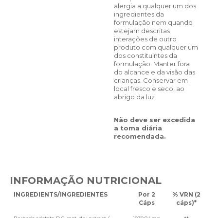
alergia a qualquer um dos
ingredientes da
formulação nem quando
estejam descritas
interações de outro
produto com qualquer um
dos constituintes da
formulação. Manter fora
do alcance e da visão das
crianças. Conservar em
local fresco e seco, ao
abrigo da luz.
Não deve ser excedida
a toma diária
recomendada.
INFORMAÇÃO NUTRICIONAL
INGREDIENTS/INGREDIENTES
Por 2
% VRN (2
Cáps
cáps)*