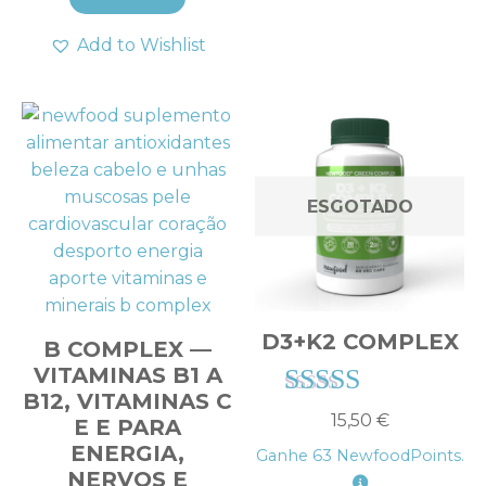
Add to Wishlist
ESGOTADO
D3+K2 COMPLEX
B COMPLEX —
VITAMINAS B1 A
B12, VITAMINAS C
Avaliação
15,50
€
E E PARA
4.33
ENERGIA,
Ganhe
63
NewfoodPoints.
de 5
NERVOS E