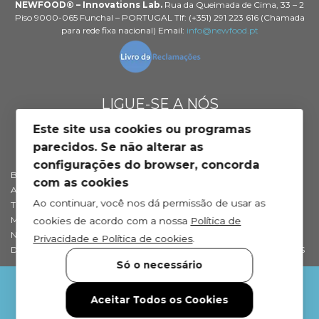
NEWFOOD® – Innovations Lab.
Rua da Queimada de Cima, 33 – 2
Piso 9000-065 Funchal – PORTUGAL Tlf: (+351) 291 223 616 (Chamada
para rede fixa nacional) Email:
info@newfood.pt
LIGUE-SE A NÓS
Este site usa cookies ou programas
parecidos. Se não alterar as
configurações do browser, concorda
BLOG DE SAÚDE
SOBRE NÓS
com as cookies
APOIO AO CLIENTE
PROFISSIONAIS
Ao continuar, você nos dá permissão de usar as
TROCAS E DEVOLUÇÕES
EMBAIXADORES NEWFOOD®
MÉTODOS DE PAGAMENTO
DISTRIBUIDORES
cookies de acordo com a nossa
Política de
NEWFOOD® POINTS
RETAILERS
Privacidade e Política de cookies
.
DEP. TÉCNICO
INTERNATIONAL DISTRIBUTORS
Só o necessário
Aceitar Todos os Cookies