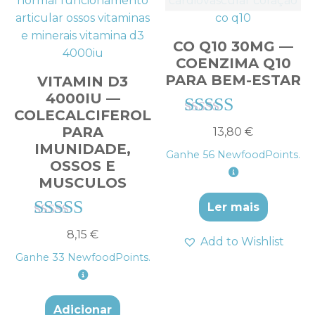
CO Q10 30MG —
COENZIMA Q10
PARA BEM-ESTAR
VITAMIN D3
4000IU —
COLECALCIFEROL
Avaliação
PARA
13,80
€
4.57
IMUNIDADE,
Ganhe
56
NewfoodPoints.
de 5
OSSOS E
MUSCULOS
Ler mais
Avaliação
8,15
€
Add to Wishlist
4.38
Ganhe
33
NewfoodPoints.
de 5
Adicionar