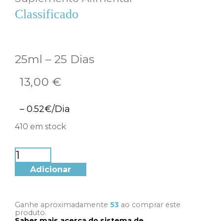
Classificado
com
4.33
em
(
3
avaliações de clientes)
5 com base
em
3
25ml – 25 Dias
classificações
de clientes
13,00
€
– 0.52€/Dia
410 em stock
Adicionar
Ganhe aproximadamente
53
ao comprar este
produto.
Saber mais acerca do sistema de