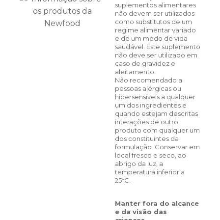
suplementos alimentares
não devem ser utilizados
como substitutos de um
regime alimentar variado
e de um modo de vida
saudável. Este suplemento
não deve ser utilizado em
caso de gravidez e
aleitamento.
Não recomendado a
pessoas alérgicas ou
hipersensíveis a qualquer
um dos ingredientes e
quando estejam descritas
interações de outro
produto com qualquer um
dos constituintes da
formulação. Conservar em
local fresco e seco, ao
abrigo da luz, a
temperatura inferior a
25ºC.
Manter fora do alcance
e da visão das
crianças.