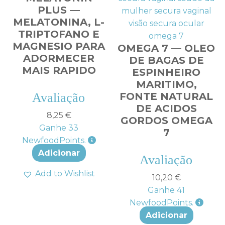
PLUS —
MELATONINA, L-
TRIPTOFANO E
MAGNESIO PARA
OMEGA 7 — OLEO
ADORMECER
DE BAGAS DE
MAIS RAPIDO
ESPINHEIRO
MARITIMO,
Avaliação
FONTE NATURAL
DE ACIDOS
4.50
de 5
8,25
€
GORDOS OMEGA
Ganhe
33
7
NewfoodPoints.
Adicionar
Avaliação
4.60
de 5
Add to Wishlist
10,20
€
Ganhe
41
NewfoodPoints.
Adicionar