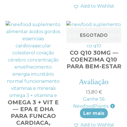
Add to Wishlist
ESGOTADO
CO Q10 30MG —
COENZIMA Q10
PARA BEM-ESTAR
Avaliação
4.57
de 5
13,80
€
Ganhe
56
OMEGA 3 + VIT E
NewfoodPoints.
— EPA E DHA
Ler mais
PARA FUNCAO
CARDIACA,
Add to Wishlist