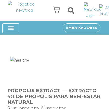
Avançar
para
o
SUPLEMENTOS ALIMENTARES
SOBRE NÓS
EMBAIXADORES
conteúdo
PROPOLIS EXTRACT — EXTRACTO
4:1 DE PROPOLIS PARA BEM-ESTAR
NATURAL
Suplemento Alimentar