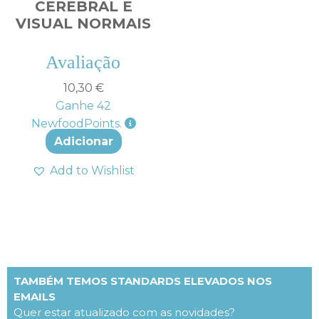
CEREBRAL E
VISUAL NORMAIS
Avaliação
4.38
de 5
10,30
€
Ganhe
42
NewfoodPoints.
Adicionar
Add to Wishlist
TAMBÉM TEMOS STANDARDS ELEVADOS NOS
EMAILS
Quer estar atualizado com as novidades?