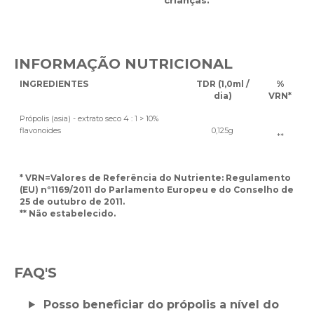
INFORMAÇÃO NUTRICIONAL
INGREDIENTES
TDR (1,0ml /
%
dia)
VRN*
Própolis (asia) - extrato seco 4 : 1 > 10%
flavonoides
0,125g
**
* VRN
=Valores de Referência do Nutriente: Regulamento
(EU) nº1169/2011 do Parlamento Europeu e do Conselho de
25 de outubro de 2011.
** Não estabelecido.
FAQ'S
Posso beneficiar do própolis a nível do