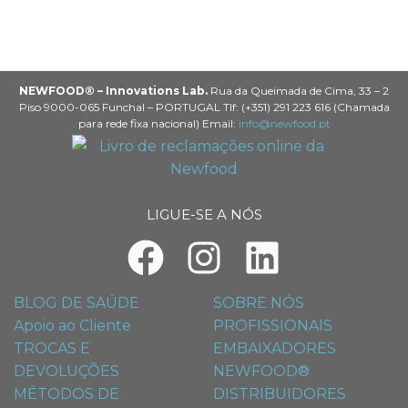
NEWFOOD® – Innovations Lab.
Rua da Queimada de Cima, 33 – 2
Piso 9000-065 Funchal – PORTUGAL Tlf: (+351) 291 223 616 (Chamada
para rede fixa nacional) Email:
info@newfood.pt
LIGUE-SE A NÓS
BLOG DE SAÚDE
SOBRE NÓS
Apoio ao Cliente
PROFISSIONAIS
TROCAS E
EMBAIXADORES
DEVOLUÇÕES
NEWFOOD®
MÉTODOS DE
DISTRIBUIDORES