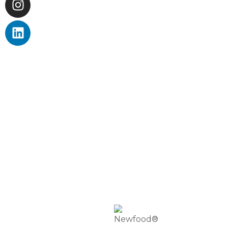
BLOG DE SAÚDE
APOIO AO CLIENTE
TROCAS E DEVOLUÇÕES
MÉTODOS DE PAGAMENTO
NEWFOOD® POINTS
DEP. TÉCNICO
SOBRE NÓS
PROFISSIONAIS
EMBAIXADORES NEWFOOD®
DISTRIBUIDORES
RETAILERS
INTERNATIONAL DISTRIBUTORS