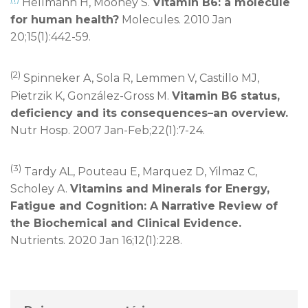
Hellmann H, Mooney S.
Vitamin B6: a molecule
for human health?
Molecules. 2010 Jan
20;15(1):442-59.
(2)
Spinneker A, Sola R, Lemmen V, Castillo MJ,
Pietrzik K, González-Gross M.
Vitamin B6 status,
deficiency and its consequences–an overview.
Nutr Hosp. 2007 Jan-Feb;22(1):7-24.
(3)
Tardy AL, Pouteau E, Marquez D, Yilmaz C,
Scholey A.
Vitamins and Minerals for Energy,
Fatigue and Cognition: A Narrative Review of
the Biochemical and Clinical Evidence.
Nutrients. 2020 Jan 16;12(1):228.