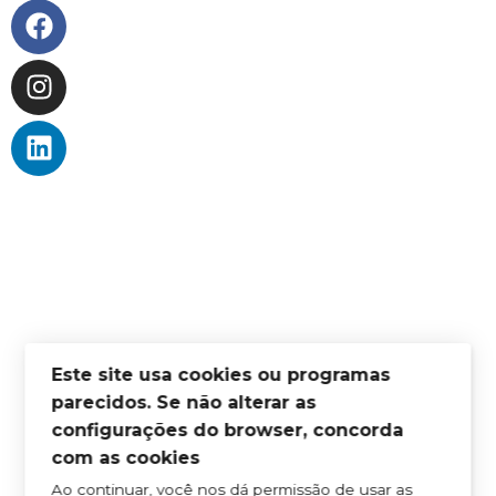
BLOG DE SAÚDE
APOIO AO CLIENTE
TROCAS E DEVOLUÇÕES
MÉTODOS DE PAGAMENTO
NEWFOOD® POINTS
DEP. TÉCNICO
SOBRE NÓS
Este site usa cookies ou programas
PROFISSIONAIS
parecidos. Se não alterar as
EMBAIXADORES NEWFOOD®
configurações do browser, concorda
DISTRIBUIDORES
com as cookies
RETAILERS
INTERNATIONAL DISTRIBUTORS
Ao continuar, você nos dá permissão de usar as