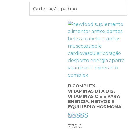
B COMPLEX —
VITAMINAS B1 A B12,
VITAMINAS C E E PARA
ENERGIA, NERVOS E
EQUILIBRIO HORMONAL
Avaliação
7,75
€