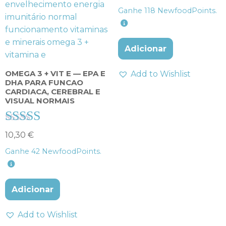
4.00
Ganhe
118
NewfoodPoints.
de 5
Adicionar
OMEGA 3 + VIT E — EPA E
Add to Wishlist
DHA PARA FUNCAO
CARDIACA, CEREBRAL E
VISUAL NORMAIS
Avaliação
10,30
€
4.38
Ganhe
42
NewfoodPoints.
de 5
Adicionar
Add to Wishlist