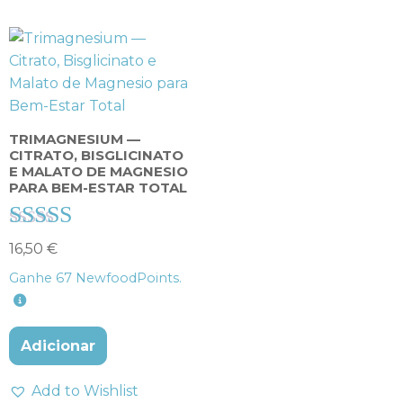
TRIMAGNESIUM —
CITRATO, BISGLICINATO
E MALATO DE MAGNESIO
PARA BEM-ESTAR TOTAL
Avaliação
16,50
€
4.71
Ganhe
67
NewfoodPoints.
de 5
Adicionar
Add to Wishlist