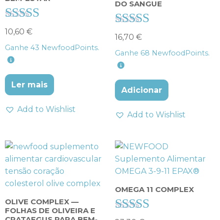
DO SANGUE
Avaliação
10,60
€
Avaliação
16,70
€
4.20
4.00
Ganhe
43
NewfoodPoints.
Ganhe
68
NewfoodPoints.
de 5
de 5
Ler mais
Adicionar
Add to Wishlist
Add to Wishlist
OMEGA 11 COMPLEX
OLIVE COMPLEX —
FOLHAS DE OLIVEIRA E
CRATAEGUS PARA BEM-