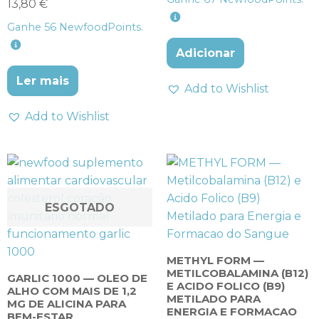
Avaliação
13,80
€
de 5
4.57
Ganhe
56
NewfoodPoints.
de 5
Adicionar
Ler mais
Add to Wishlist
Add to Wishlist
ESGOTADO
METHYL FORM —
METILCOBALAMINA (B12)
GARLIC 1000 — OLEO DE
E ACIDO FOLICO (B9)
ALHO COM MAIS DE 1,2
METILADO PARA
MG DE ALICINA PARA
ENERGIA E FORMACAO
BEM-ESTAR