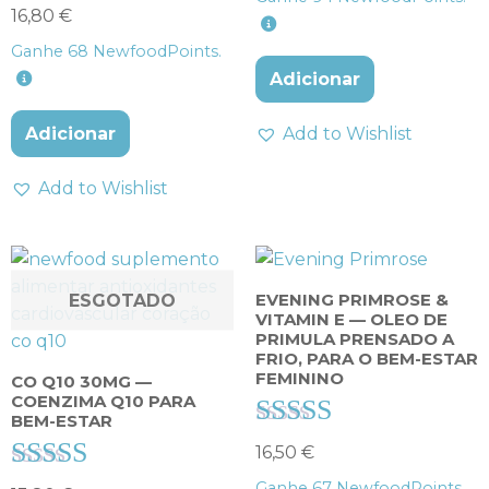
Avaliação
de 5
16,80
€
4.75
Ganhe
68
NewfoodPoints.
de 5
Adicionar
Adicionar
Add to Wishlist
Add to Wishlist
EVENING PRIMROSE &
ESGOTADO
VITAMIN E — OLEO DE
PRIMULA PRENSADO A
FRIO, PARA O BEM-ESTAR
FEMININO
CO Q10 30MG —
COENZIMA Q10 PARA
BEM-ESTAR
Avaliação
16,50
€
4.00
Ganhe
67
NewfoodPoints.