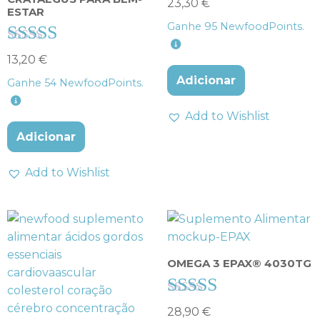
Avaliação
23,30
€
ESTAR
4.00
Ganhe
95
NewfoodPoints.
de 5
Avaliação
13,20
€
4.40
Adicionar
Ganhe
54
NewfoodPoints.
de 5
Add to Wishlist
Adicionar
Add to Wishlist
OMEGA 3 EPAX® 4030TG
Avaliação
28,90
€