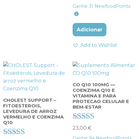
4.57
Ganhe
31
NewfoodPoints.
de 5
Adicionar
Add to Wishlist
CO Q10 100MG —
COENZIMA Q10 E
VITAMINA E PARA
CHOLEST SUPPORT –
PROTECAO CELULAR E
FITOESTEROIS,
BEM-ESTAR
LEVEDURA DE ARROZ
VERMELHO E COENZIMA
Q10
Avaliação
23,00
€
5.00
Ganhe
94
NewfoodPoints.