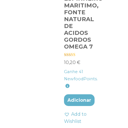
MARITIMO,
FONTE
NATURAL
DE
ACIDOS
GORDOS
OMEGA 7
Avaliação
10,20
€
4.60
de 5
Ganhe
41
NewfoodPoints.
Adicionar
Add to
Wishlist