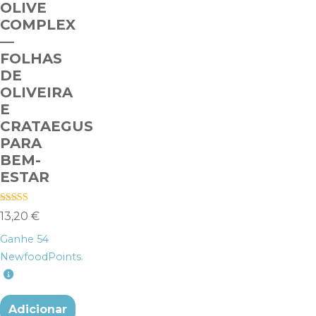
OLIVE
COMPLEX
—
FOLHAS
DE
OLIVEIRA
E
CRATAEGUS
PARA
BEM-
ESTAR
Avaliação
13,20
€
4.40
de 5
Ganhe
54
NewfoodPoints.
Adicionar