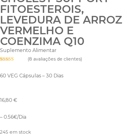
FITOESTEROIS,
LEVEDURA DE ARROZ
VERMELHO E
COENZIMA Q10
Suplemento Alimentar
(
8
avaliações de clientes)
Classificado
8
com
4.75
em
60 VEG Cápsulas – 30 Dias
5 com base
em
classificações
de clientes
16,80
€
– 0.56€/Dia
245 em stock