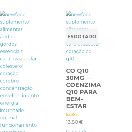
ESGOTADO
CO Q10
30MG —
COENZIMA
Q10 PARA
BEM-
ESTAR
Avaliação
13,80
€
4.57
de 5
Ganhe
56