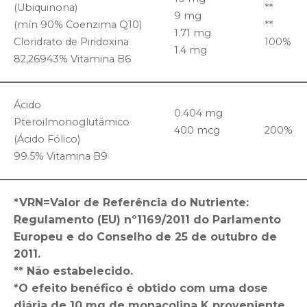
(Ubiquinona)
**
9 mg
(mín 90% Coenzima Q10)
**
1.71 mg
Cloridrato de Piridoxina
100%
1.4 mg
82,26943% Vitamina B6
Ácido
0.404 mg
Pteroilmonoglutâmico
400 mcg
200%
(Ácido Fólico)
99.5% Vitamina B9
*VRN
=Valor de Referência do Nutriente:
Regulamento (EU) nº1169/2011 do Parlamento
Europeu e do Conselho de 25 de outubro de
2011.
** Não estabelecido.
*
O efeito benéfico é obtido com uma dose
diária de 10 mg de monacolina K proveniente