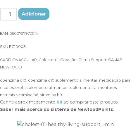
Adicionar
EAN:
5600727972014
SKU
EC10003
CARDIOVASCULAR
,
Colesterol
,
Coração
,
Gama Support
,
GAMAS
NEWFOOD
coenzima q10
,
coenzima q10 suplemento alimentar
,
medicação para
o colesterol
,
suplemento alimentar
,
suplementos alimentares
naturais
,
vitamina b6
,
vitamina b9
Ganhe aproximadamente
68
ao comprar este produto.
Saber mais acerca do sistema de NewfoodPoints
.