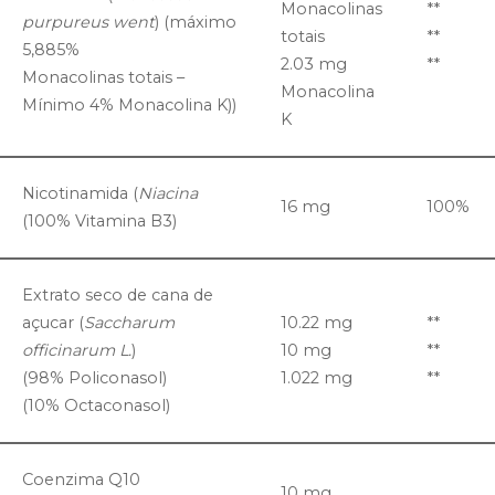
Monacolinas
**
purpureus went
) (máximo
totais
**
5,885%
2.03 mg
**
Monacolinas totais –
Monacolina
Mínimo 4% Monacolina K))
K
Nicotinamida (
Niacina
16 mg
100%
(100% Vitamina B3)
Extrato seco de cana de
açucar (
Saccharum
10.22 mg
**
officinarum L.
)
10 mg
**
(98% Policonasol)
1.022 mg
**
(10% Octaconasol)
Coenzima Q10
10 mg