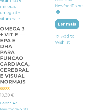
NewfoodPoints.
Ler mais
OMEGA 3
+ VIT E —
Add to
EPA E
Wishlist
DHA
PARA
FUNCAO
CARDIACA,
CEREBRAL
E VISUAL
NORMAIS
Avaliação
10,30
€
4.38
de 5
Ganhe
42
NewfoodPoints.