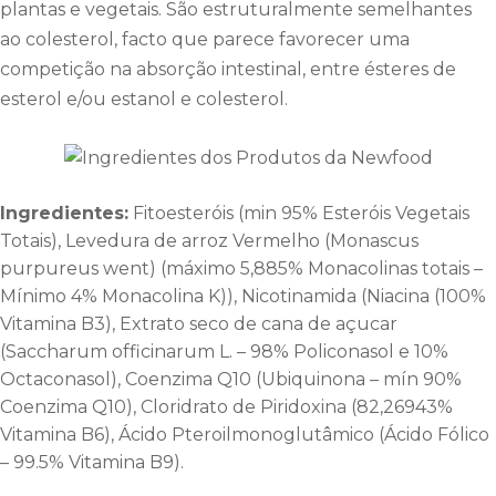
plantas e vegetais. São estruturalmente semelhantes
ao colesterol, facto que parece favorecer uma
competição na absorção intestinal, entre ésteres de
esterol e/ou estanol e colesterol.
Ingredientes:
Fitoesteróis (min 95% Esteróis Vegetais
Totais), Levedura de arroz Vermelho (Monascus
purpureus went) (máximo 5,885% Monacolinas totais –
Mínimo 4% Monacolina K)), Nicotinamida (Niacina (100%
Vitamina B3), Extrato seco de cana de açucar
(Saccharum officinarum L. – 98% Policonasol e 10%
Octaconasol), Coenzima Q10 (Ubiquinona – mín 90%
Coenzima Q10), Cloridrato de Piridoxina (82,26943%
Vitamina B6), Ácido Pteroilmonoglutâmico (Ácido Fólico
– 99.5% Vitamina B9).