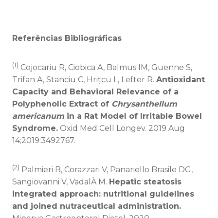
Referências Bibliográficas
(1)
Cojocariu R, Ciobica A, Balmus IM, Guenne S,
Trifan A, Stanciu C, Hrițcu L, Lefter R.
Antioxidant
Capacity and Behavioral Relevance of a
Polyphenolic Extract of
Chrysanthellum
americanum
in a Rat Model of Irritable Bowel
Syndrome.
Oxid Med Cell Longev. 2019 Aug
14;2019:3492767.
(2)
Palmieri B, Corazzari V, Panariello Brasile DG,
Sangiovanni V, VadalÀ M.
Hepatic steatosis
integrated approach: nutritional guidelines
and joined nutraceutical administration.