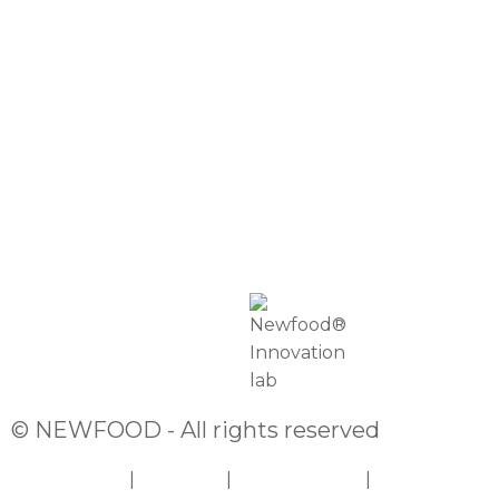
APOIO AO CLIENTE
TROCAS E DEVOLUÇÕES
MÉTODOS DE PAGAMENTO
NEWFOOD® POINTS
DEP. TÉCNICO
SOBRE NÓS
PROFISSIONAIS
EMBAIXADORES NEWFOOD®
DISTRIBUIDORES
RETAILERS
INTERNATIONAL DISTRIBUTORS
© NEWFOOD - All rights reserved
PRIVACIDADE
TERMOS
ACESSIBILIDADE
COOKIES