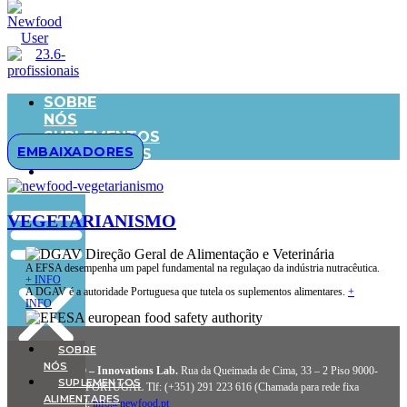
SOBRE
NÓS
SUPLEMENTOS
EMBAIXADORES
ALIMENTARES
BLOG
VEGETARIANISMO
A EFSA desempenha um papel fundamental na regulaçao da indústria nutracêutica.
+ INFO
A DGAV é a autoridade Portuguesa que tutela os suplementos alimentares.
+
INFO
SOBRE
NÓS
NEWFOOD® – Innovations Lab.
Rua da Queimada de Cima, 33 – 2 Piso 9000-
SUPLEMENTOS
065 Funchal – PORTUGAL Tlf: (+351) 291 223 616 (Chamada para rede fixa
ALIMENTARES
nacional) Email:
info@newfood.pt