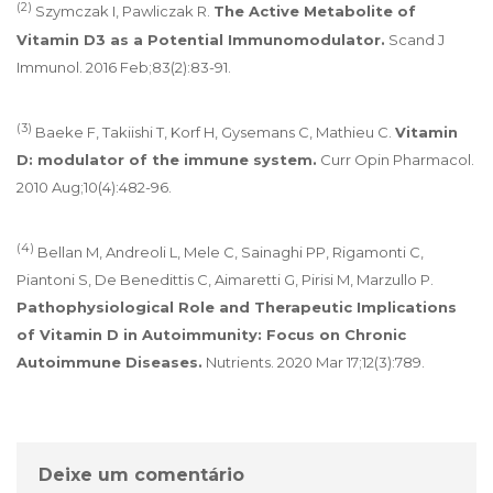
(2)
Szymczak I, Pawliczak R.
The Active Metabolite of
Vitamin D3 as a Potential Immunomodulator.
Scand J
Immunol. 2016 Feb;83(2):83-91.
(3)
Baeke F, Takiishi T, Korf H, Gysemans C, Mathieu C.
Vitamin
D: modulator of the immune system.
Curr Opin Pharmacol.
2010 Aug;10(4):482-96.
(4)
Bellan M, Andreoli L, Mele C, Sainaghi PP, Rigamonti C,
Piantoni S, De Benedittis C, Aimaretti G, Pirisi M, Marzullo P.
Pathophysiological Role and Therapeutic Implications
of Vitamin D in Autoimmunity: Focus on Chronic
Autoimmune Diseases.
Nutrients. 2020 Mar 17;12(3):789.
Deixe um comentário