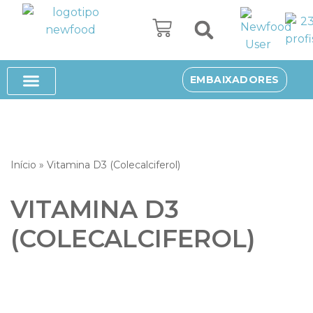
Avançar
para
o
SUPLEMENTOS ALIMENTARES
SOBRE NÓS
EMBAIXADORES
conteúdo
Início
»
Vitamina D3 (Colecalciferol)
VITAMINA D3
(COLECALCIFEROL)