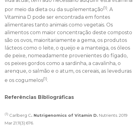
vida atual, tem sido necessário adquirir esta vitamina
(1)
por meio da dieta ou da suplementação
. A
Vitamina D pode ser encontrada em fontes
alimentares tanto animais como vegetais. Os
alimentos com maior concentração deste composto
são os ovos, maioritariamente a gema, os produtos
lácteos como o leite, o queijo e a manteiga, os óleos
de peixe, nomeadamente provenientes do fígado,
os peixes gordos como a sardinha, a cavalinha, o
arenque, o salmão e o atum, os cereais, as leveduras
(1)
e os cogumelos
.
Referências Bibliográficas
(1)
Carlberg C
. Nutrigenomics of Vitamin D.
Nutrients. 2019
Mar 21;11(3):676.