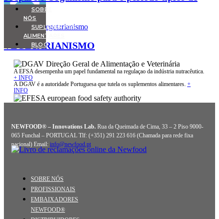
excessos
SOBRE
NÓS
SUPLEMENTOS
ALIMENTARES
VEGETARIANISMO
BLOG
A EFSA desempenha um papel fundamental na regulaçao da indústria nutracêutica.
+ INFO
A DGAV é a autoridade Portuguesa que tutela os suplementos alimentares.
+
INFO
NEWFOOD® – Innovations Lab.
Rua da Queimada de Cima, 33 – 2 Piso 9000-
065 Funchal – PORTUGAL Tlf: (+351) 291 223 616 (Chamada para rede fixa
nacional) Email:
info@newfood.pt
SOBRE NÓS
PROFISSIONAIS
EMBAIXADORES
NEWFOOD®