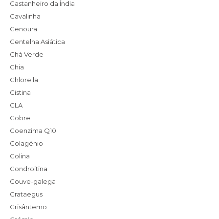
Castanheiro da Índia
Cavalinha
Cenoura
Centelha Asiática
Chá Verde
Chia
Chlorella
Cistina
CLA
Cobre
Coenzima Q10
Colagénio
Colina
Condroitina
Couve-galega
Crataegus
Crisântemo