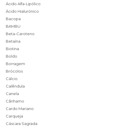
Ácido Alfa-Lipólico
Ácido Hialurónico
Bacopa
BAMBU
Beta-Caroteno
Betaína
Biotina
Boldo
Borragem
Brócolos
Cálcio
Calêndula
Canela
Cânhamo
Cardo Mariano
Carqueja
Cáscara Sagrada