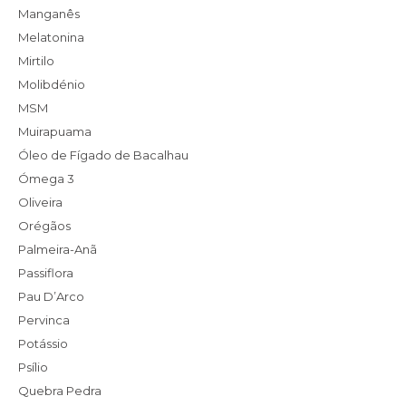
Manganês
Melatonina
Mirtilo
Molibdénio
MSM
Muirapuama
Óleo de Fígado de Bacalhau
Ómega 3
Oliveira
Orégãos
Palmeira-Anã
Passiflora
Pau D’Arco
Pervinca
Potássio
Psílio
Quebra Pedra