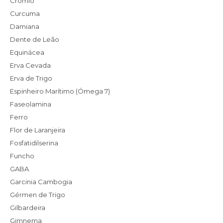
Crómio
Curcuma
Damiana
Dente de Leão
Equinácea
Erva Cevada
Erva de Trigo
Espinheiro Marítimo (Ómega 7)
Faseolamina
Ferro
Flor de Laranjeira
Fosfatidilserina
Funcho
GABA
Garcinia Cambogia
Gérmen de Trigo
Gilbardeira
Gimnema