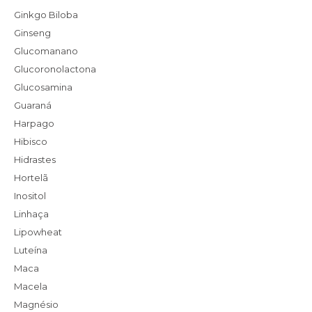
Ginkgo Biloba
Ginseng
Glucomanano
Glucoronolactona
Glucosamina
Guaraná
Harpago
Hibisco
Hidrastes
Hortelã
Inositol
Linhaça
Lipowheat
Luteína
Maca
Macela
Magnésio