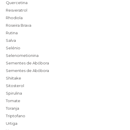
Quercetina
Resveratrol
Rhodiola
Roseira Brava
Rutina
Salva
Selénio
Selenometionina
Sementes de Abóbora
Sementes de Abóbora
Shiitake
Sitosterol
Spirulina
Tomate
Toranja
Triptofano
Urtiga