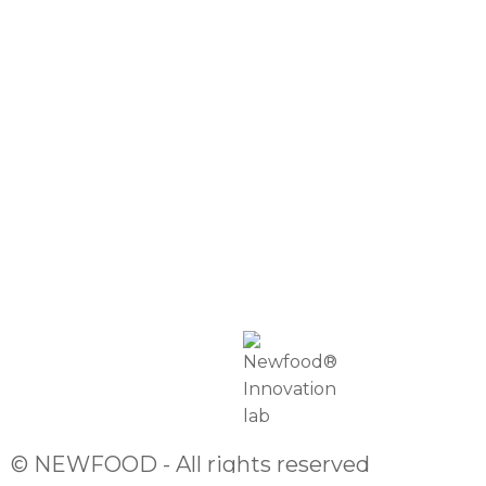
BLOG DE SAÚDE
APOIO AO CLIENTE
TROCAS E DEVOLUÇÕES
MÉTODOS DE PAGAMENTO
NEWFOOD® POINTS
DEP. TÉCNICO
SOBRE NÓS
PROFISSIONAIS
EMBAIXADORES NEWFOOD®
DISTRIBUIDORES
RETAILERS
INTERNATIONAL DISTRIBUTORS
© NEWFOOD - All rights reserved