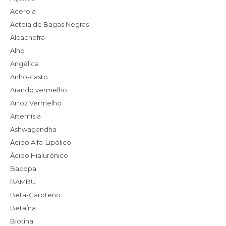
Acerola
Acteia de Bagas Negras
Alcachofra
Alho
Angélica
Anho-casto
Arando vermelho
Arroz Vermelho
Artemísia
Ashwagandha
Ácido Alfa-Lipólico
Ácido Hialurónico
Bacopa
BAMBU
Beta-Caroteno
Betaína
Biotina