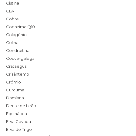
Cistina
CLA
Cobre
Coenzima Q10
Colagénio
Colina
Condroitina
Couve-galega
Crataegus
Crisântemo
Crómio
Curcuma
Damiana
Dente de Leão
Equinácea
Erva Cevada
Erva de Trigo