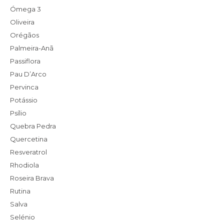
Ómega 3
Oliveira
Orégãos
Palmeira-Anã
Passiflora
Pau D’Arco
Pervinca
Potássio
Psílio
Quebra Pedra
Quercetina
Resveratrol
Rhodiola
Roseira Brava
Rutina
Salva
Selénio