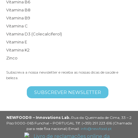
Vitamina B6
Vitamina B8
Vitamina B9
Vitamina C
Vitamina D3 (Colecalciferol)
Vitamina E
Vitamina K2
Zinco
Subscreva a nossa newsletter e receba as nossas dicas de saúde e
beleza.
SUBSCREVER NEWSLETTER
NEWFOOD® – Innovations Lab.
Rua da Queimada de Cima, 33 – 2
Piso 9000-065 Funchal – PORTUGAL Tlf: (+351) 291 223 616 (Chamada
para rede fixa nacional) Email:
info@newfood.pt