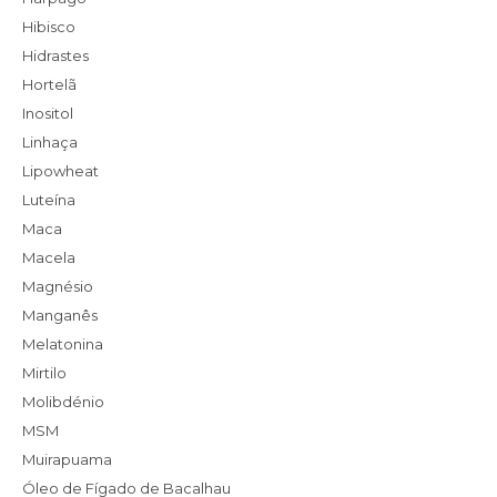
Hibisco
Hidrastes
Hortelã
Inositol
Linhaça
Lipowheat
Luteína
Maca
Macela
Magnésio
Manganês
Melatonina
Mirtilo
Molibdénio
MSM
Muirapuama
Óleo de Fígado de Bacalhau