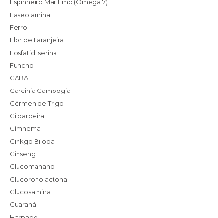
Espinheiro Marítimo (Ómega 7)
Faseolamina
Ferro
Flor de Laranjeira
Fosfatidilserina
Funcho
GABA
Garcinia Cambogia
Gérmen de Trigo
Gilbardeira
Gimnema
Ginkgo Biloba
Ginseng
Glucomanano
Glucoronolactona
Glucosamina
Guaraná
Harpago