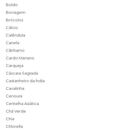
Boldo
Borragem
Brócolos
Cálcio
Calêndula
Canela
Cânhamo
Cardo Mariano
Carqueja
Cáscara Sagrada
Castanheiro da Índia
Cavalinha
Cenoura
Centelha Asiática
Chá Verde
Chia
Chlorella