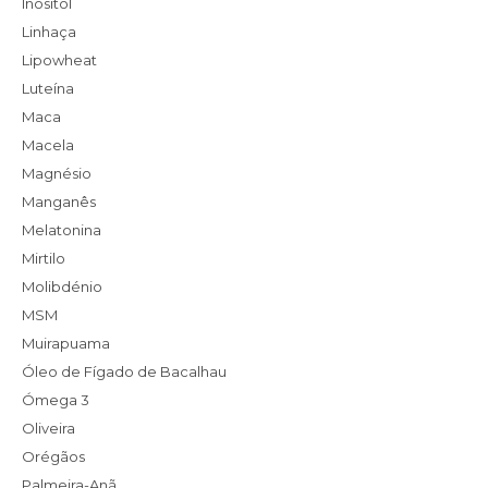
Inositol
Linhaça
Lipowheat
Luteína
Maca
Macela
Magnésio
Manganês
Melatonina
Mirtilo
Molibdénio
MSM
Muirapuama
Óleo de Fígado de Bacalhau
Ómega 3
Oliveira
Orégãos
Palmeira-Anã