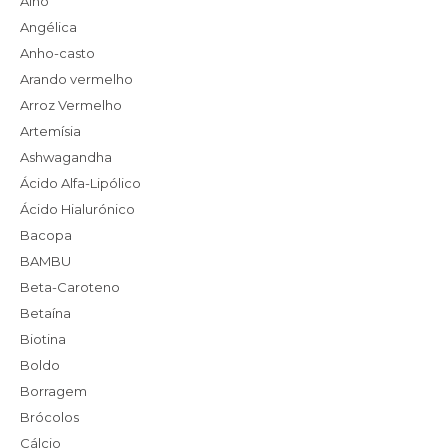
Alho
Angélica
Anho-casto
Arando vermelho
Arroz Vermelho
Artemísia
Ashwagandha
Ácido Alfa-Lipólico
Ácido Hialurónico
Bacopa
BAMBU
Beta-Caroteno
Betaína
Biotina
Boldo
Borragem
Brócolos
Cálcio