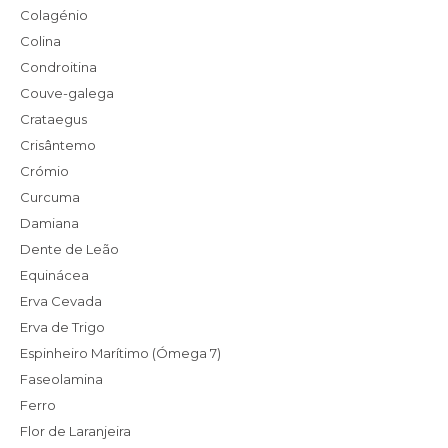
Colagénio
Colina
Condroitina
Couve-galega
Crataegus
Crisântemo
Crómio
Curcuma
Damiana
Dente de Leão
Equinácea
Erva Cevada
Erva de Trigo
Espinheiro Marítimo (Ómega 7)
Faseolamina
Ferro
Flor de Laranjeira