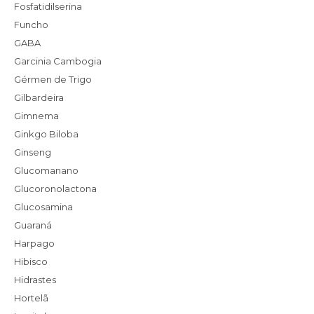
Fosfatidilserina
Funcho
GABA
Garcinia Cambogia
Gérmen de Trigo
Gilbardeira
Gimnema
Ginkgo Biloba
Ginseng
Glucomanano
Glucoronolactona
Glucosamina
Guaraná
Harpago
Hibisco
Hidrastes
Hortelã