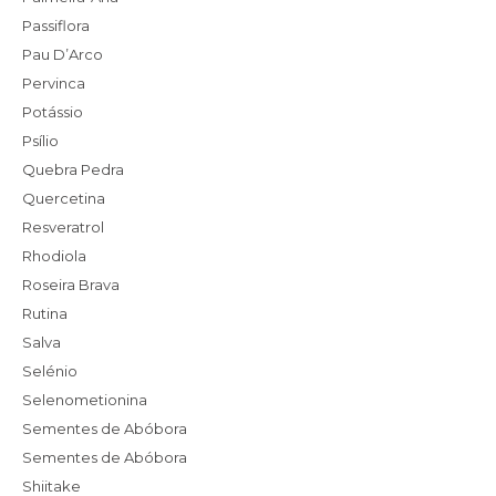
Passiflora
Pau D’Arco
Pervinca
Potássio
Psílio
Quebra Pedra
Quercetina
Resveratrol
Rhodiola
Roseira Brava
Rutina
Salva
Selénio
Selenometionina
Sementes de Abóbora
Sementes de Abóbora
Shiitake