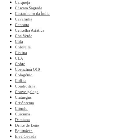
Carqueja
Cáscara Sagrada
Castanheiro da Índia
Cavalinha
Cenoura
Centelha Asiática
Chá Verde
Chia
Chlorella
Cistina
CLA
Cobre
Coenzima Q10
Colagénio
Colina
Condroitina
Couve-galega
Crataegus
Crisântemo
Crómio
Curcuma
Damiana
Dente de Leão
Equinácea
Erva Cevada