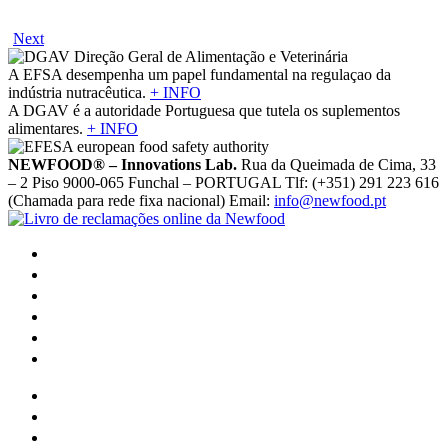
Next
A EFSA desempenha um papel fundamental na regulaçao da
indústria nutracêutica.
+ INFO
A DGAV é a autoridade Portuguesa que tutela os suplementos
alimentares.
+ INFO
NEWFOOD® – Innovations Lab.
Rua da Queimada de Cima, 33
– 2 Piso 9000-065 Funchal – PORTUGAL Tlf: (+351) 291 223 616
(Chamada para rede fixa nacional) Email:
info@newfood.pt
SOBRE NÓS
PROFISSIONAIS
EMBAIXADORES NEWFOOD®
DISTRIBUIDORES
RETAILERS
INTERNATIONAL DISTRIBUTORS
BLOG DE SAÚDE
APOIO AO CLIENTE
TROCAS E DEVOLUÇÕES