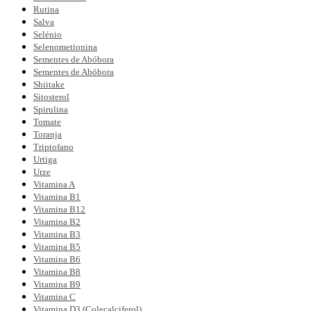
Rutina
Salva
Selénio
Selenometionina
Sementes de Abóbora
Sementes de Abóbora
Shiitake
Sitosterol
Spirulina
Tomate
Toranja
Triptofano
Urtiga
Urze
Vitamina A
Vitamina B1
Vitamina B12
Vitamina B2
Vitamina B3
Vitamina B5
Vitamina B6
Vitamina B8
Vitamina B9
Vitamina C
Vitamina D3 (Colecalciferol)