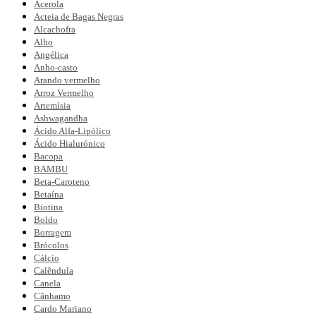
Acerola
Acteia de Bagas Negras
Alcachofra
Alho
Angélica
Anho-casto
Arando vermelho
Arroz Vermelho
Artemísia
Ashwagandha
Ácido Alfa-Lipólico
Ácido Hialurónico
Bacopa
BAMBU
Beta-Caroteno
Betaína
Biotina
Boldo
Borragem
Brócolos
Cálcio
Calêndula
Canela
Cânhamo
Cardo Mariano