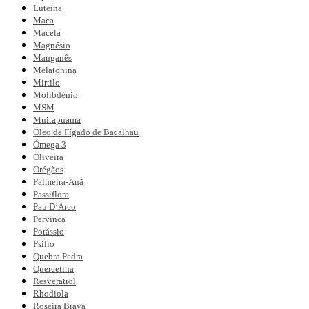
Luteína
Maca
Macela
Magnésio
Manganês
Melatonina
Mirtilo
Molibdénio
MSM
Muirapuama
Óleo de Fígado de Bacalhau
Ómega 3
Oliveira
Orégãos
Palmeira-Anã
Passiflora
Pau D’Arco
Pervinca
Potássio
Psílio
Quebra Pedra
Quercetina
Resveratrol
Rhodiola
Roseira Brava