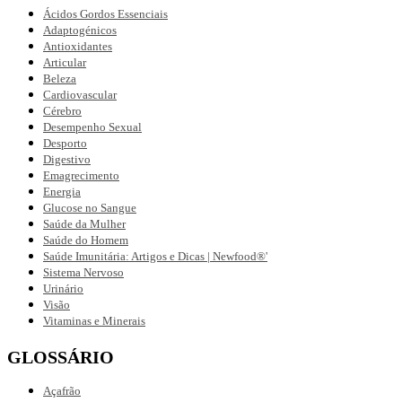
Ácidos Gordos Essenciais
Adaptogénicos
Antioxidantes
Articular
Beleza
Cardiovascular
Cérebro
Desempenho Sexual
Desporto
Digestivo
Emagrecimento
Energia
Glucose no Sangue
Saúde da Mulher
Saúde do Homem
Saúde Imunitária: Artigos e Dicas | Newfood®'
Sistema Nervoso
Urinário
Visão
Vitaminas e Minerais
GLOSSÁRIO
Açafrão