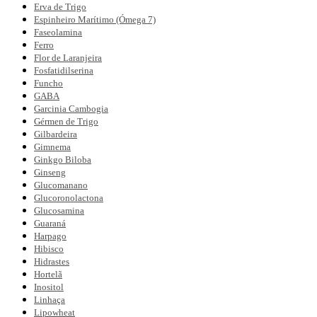
Erva de Trigo
Espinheiro Marítimo (Ómega 7)
Faseolamina
Ferro
Flor de Laranjeira
Fosfatidilserina
Funcho
GABA
Garcinia Cambogia
Gérmen de Trigo
Gilbardeira
Gimnema
Ginkgo Biloba
Ginseng
Glucomanano
Glucoronolactona
Glucosamina
Guaraná
Harpago
Hibisco
Hidrastes
Hortelã
Inositol
Linhaça
Lipowheat