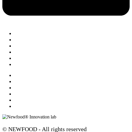
BLOG DE SAÚDE
APOIO AO CLIENTE
TROCAS E DEVOLUÇÕES
MÉTODOS DE PAGAMENTO
NEWFOOD® POINTS
DEP. TÉCNICO
SOBRE NÓS
PROFISSIONAIS
EMBAIXADORES NEWFOOD®
DISTRIBUIDORES
RETAILERS
INTERNATIONAL DISTRIBUTORS
© NEWFOOD - All rights reserved