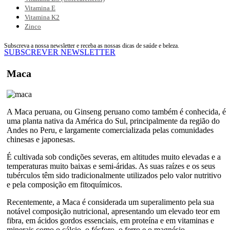
Vitamina E
Vitamina K2
Zinco
Subscreva a nossa newsletter e receba as nossas dicas de saúde e beleza.
SUBSCREVER NEWSLETTER
Maca
A Maca peruana, ou Ginseng peruano como também é conhecida, é
uma planta nativa da América do Sul, principalmente da região do
Andes no Peru, e largamente comercializada pelas comunidades
chinesas e japonesas.
É cultivada sob condições severas, em altitudes muito elevadas e a
temperaturas muito baixas e semi-áridas. As suas raízes e os seus
tubérculos têm sido tradicionalmente utilizados pelo valor nutritivo
e pela composição em fitoquímicos.
Recentemente, a Maca é considerada um superalimento pela sua
notável composição nutricional, apresentando um elevado teor em
fibra, em ácidos gordos essenciais, em proteína e em vitaminas e
minerais como o cálcio, o fósforo, o ferro e o magnésio.