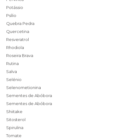
Potássio
Psílio
Quebra Pedra
Quercetina
Resveratrol
Rhodiola
Roseira Brava
Rutina
Salva
Selénio
Selenometionina
Sementes de Abóbora
Sementes de Abóbora
Shiitake
Sitosterol
Spirulina
Tomate