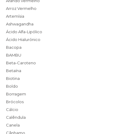
Arando vermelho
Arroz Vermelho
Artemísia
Ashwagandha
Ácido Alfa-Lipólico
Ácido Hialurónico
Bacopa
BAMBU
Beta-Caroteno
Betaína
Biotina
Boldo
Borragem
Brócolos
Cálcio
Calêndula
Canela
Cânhamo