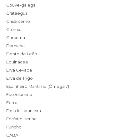
Couve-galega
Crataegus
Crisântemo
Crómio
Curcuma
Damiana
Dente de Leão
Equinácea
Erva Cevada
Erva de Trigo
Espinheiro Marítimo (Ómega 7)
Faseolamina
Ferro
Flor de Laranjeira
Fosfatidilserina
Funcho
GABA