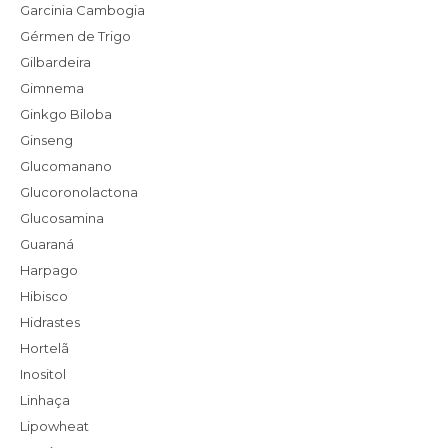
Garcinia Cambogia
Gérmen de Trigo
Gilbardeira
Gimnema
Ginkgo Biloba
Ginseng
Glucomanano
Glucoronolactona
Glucosamina
Guaraná
Harpago
Hibisco
Hidrastes
Hortelã
Inositol
Linhaça
Lipowheat