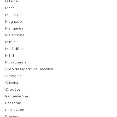
Luteína
Maca
Macela
Magnésio
Manganês
Melatonina
Mirtilo
Molibdénio
MSM
Muirapuama
Óleo de Fígado de Bacalhau
Ómega 3
Oliveira
Orégãos
Palmeira-Anã
Passiflora
Pau D’Arco
Pervinca