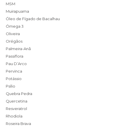
MSM
Muirapuama
Óleo de Fígado de Bacalhau
Ómega 3
Oliveira
Orégãos
Palmeira-Anã
Passiflora
Pau D’Arco
Pervinca
Potássio
Psílio
Quebra Pedra
Quercetina
Resveratrol
Rhodiola
Roseira Brava