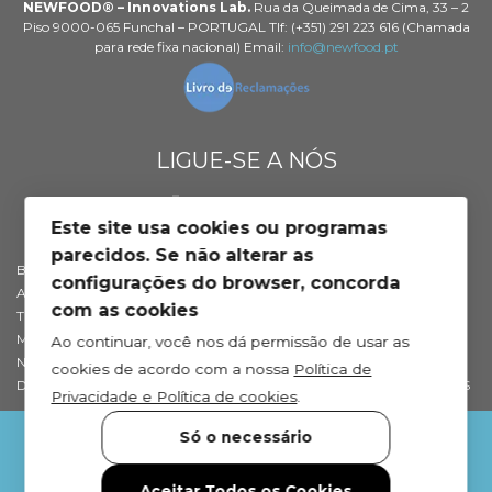
NEWFOOD® – Innovations Lab.
Rua da Queimada de Cima, 33 – 2
Piso 9000-065 Funchal – PORTUGAL Tlf: (+351) 291 223 616 (Chamada
para rede fixa nacional) Email:
info@newfood.pt
LIGUE-SE A NÓS
Este site usa cookies ou programas
parecidos. Se não alterar as
BLOG DE SAÚDE
SOBRE NÓS
configurações do browser, concorda
APOIO AO CLIENTE
PROFISSIONAIS
com as cookies
TROCAS E DEVOLUÇÕES
EMBAIXADORES NEWFOOD®
MÉTODOS DE PAGAMENTO
DISTRIBUIDORES
Ao continuar, você nos dá permissão de usar as
NEWFOOD® POINTS
RETAILERS
cookies de acordo com a nossa
Política de
DEP. TÉCNICO
INTERNATIONAL DISTRIBUTORS
Privacidade e Política de cookies
.
Só o necessário
Aceitar Todos os Cookies