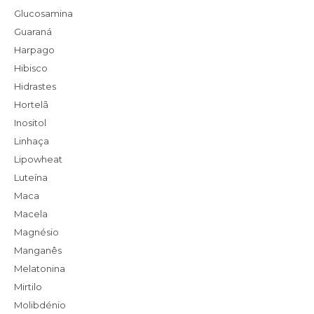
Glucosamina
Guaraná
Harpago
Hibisco
Hidrastes
Hortelã
Inositol
Linhaça
Lipowheat
Luteína
Maca
Macela
Magnésio
Manganês
Melatonina
Mirtilo
Molibdénio