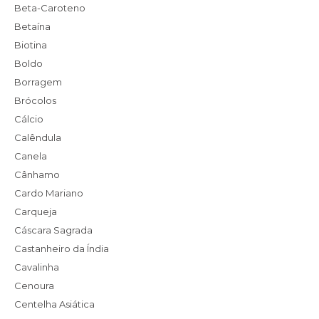
Beta-Caroteno
Betaína
Biotina
Boldo
Borragem
Brócolos
Cálcio
Calêndula
Canela
Cânhamo
Cardo Mariano
Carqueja
Cáscara Sagrada
Castanheiro da Índia
Cavalinha
Cenoura
Centelha Asiática