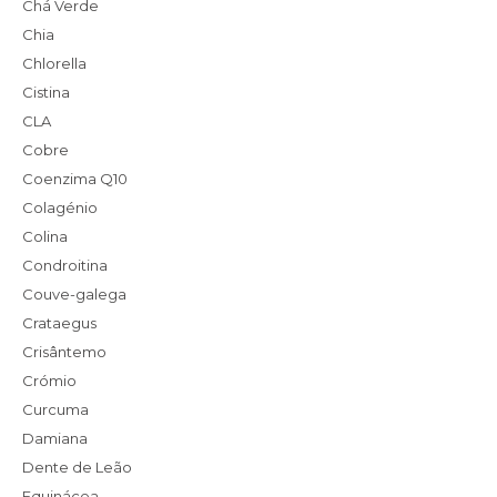
Chá Verde
Chia
Chlorella
Cistina
CLA
Cobre
Coenzima Q10
Colagénio
Colina
Condroitina
Couve-galega
Crataegus
Crisântemo
Crómio
Curcuma
Damiana
Dente de Leão
Equinácea