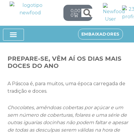
0,00
€
0
Avançar
para
o
SUPLEMENTOS ALIMENTARES
SOBRE NÓS
EMBAIXADORES
conteúdo
PREPARE-SE, VÊM AÍ OS DIAS MAIS
DOCES DO ANO
A Páscoa é, para muitos, uma época carregada de
tradição e doces.
Chocolates, amêndoas cobertas por açúcar e um
sem número de coberturas, folares e uma série de
outras iguarias docinhas não podem faltar e apesar
de todas as desculpas serem válidas na hora de