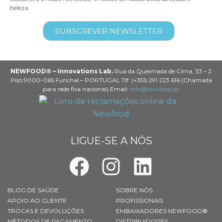
beleza.
SUBSCREVER NEWSLETTER
NEWFOOD® – Innovations Lab.
Rua da Queimada de Cima, 33 – 2
Piso 9000-065 Funchal – PORTUGAL Tlf: (+351) 291 223 616 (Chamada
para rede fixa nacional) Email:
info@newfood.pt
LIGUE-SE A NÓS
BLOG DE SAÚDE
SOBRE NÓS
APOIO AO CLIENTE
PROFISSIONAIS
TROCAS E DEVOLUÇÕES
EMBAIXADORES NEWFOOD®
MÉTODOS DE PAGAMENTO
DISTRIBUIDORES