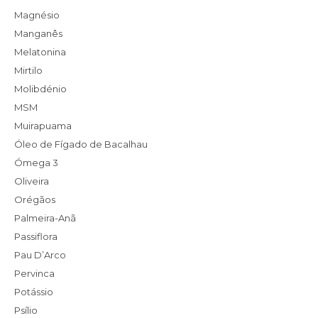
Magnésio
Manganês
Melatonina
Mirtilo
Molibdénio
MSM
Muirapuama
Óleo de Fígado de Bacalhau
Ómega 3
Oliveira
Orégãos
Palmeira-Anã
Passiflora
Pau D’Arco
Pervinca
Potássio
Psílio