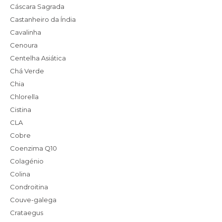
Cáscara Sagrada
Castanheiro da Índia
Cavalinha
Cenoura
Centelha Asiática
Chá Verde
Chia
Chlorella
Cistina
CLA
Cobre
Coenzima Q10
Colagénio
Colina
Condroitina
Couve-galega
Crataegus