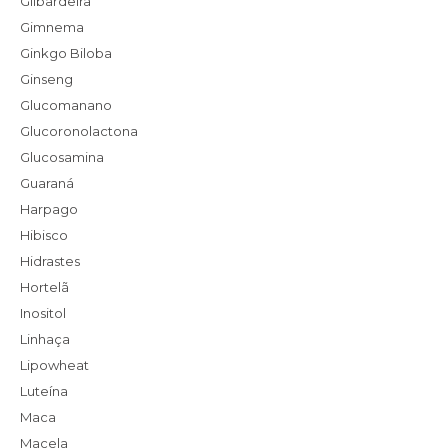
Gilbardeira
Gimnema
Ginkgo Biloba
Ginseng
Glucomanano
Glucoronolactona
Glucosamina
Guaraná
Harpago
Hibisco
Hidrastes
Hortelã
Inositol
Linhaça
Lipowheat
Luteína
Maca
Macela