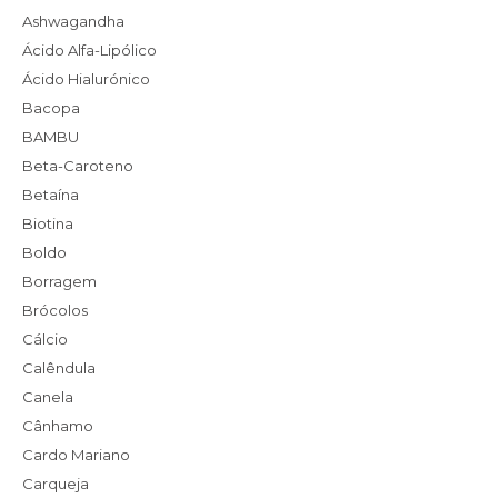
Ashwagandha
Ácido Alfa-Lipólico
Ácido Hialurónico
Bacopa
BAMBU
Beta-Caroteno
Betaína
Biotina
Boldo
Borragem
Brócolos
Cálcio
Calêndula
Canela
Cânhamo
Cardo Mariano
Carqueja