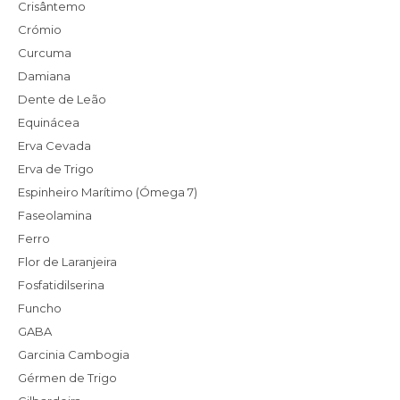
Crisântemo
Crómio
Curcuma
Damiana
Dente de Leão
Equinácea
Erva Cevada
Erva de Trigo
Espinheiro Marítimo (Ómega 7)
Faseolamina
Ferro
Flor de Laranjeira
Fosfatidilserina
Funcho
GABA
Garcinia Cambogia
Gérmen de Trigo