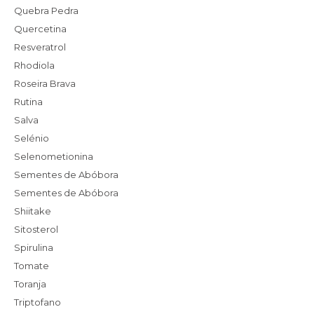
Quebra Pedra
Quercetina
Resveratrol
Rhodiola
Roseira Brava
Rutina
Salva
Selénio
Selenometionina
Sementes de Abóbora
Sementes de Abóbora
Shiitake
Sitosterol
Spirulina
Tomate
Toranja
Triptofano