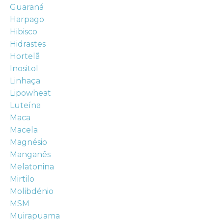
Guaraná
Harpago
Hibisco
Hidrastes
Hortelã
Inositol
Linhaça
Lipowheat
Luteína
Maca
Macela
Magnésio
Manganês
Melatonina
Mirtilo
Molibdénio
MSM
Muirapuama