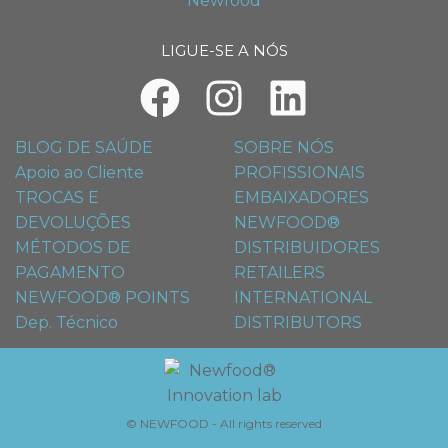
LIGUE-SE A NÓS
BLOG DE SAÚDE
SOBRE NÓS
Apoio ao Cliente
PROFISSIONAIS
TROCAS E
EMBAIXADORES
DEVOLUÇÕES
NEWFOOD®
MÉTODOS DE
DISTRIBUIDORES
PAGAMENTO
RETAILERS
NEWFOOD® POINTS
INTERNATIONAL
Dep. Técnico
DISTRIBUTORS
© NEWFOOD - All rights reserved
Privacidade