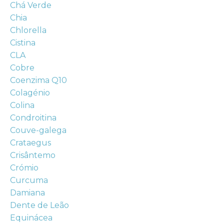
Chá Verde
Chia
Chlorella
Cistina
CLA
Cobre
Coenzima Q10
Colagénio
Colina
Condroitina
Couve-galega
Crataegus
Crisântemo
Crómio
Curcuma
Damiana
Dente de Leão
Equinácea