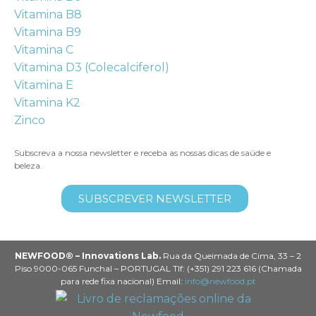
Vitamina B8
Vitamina B9
Vitamina C
Vitamina D3 (Colecalciferol)
Vitamina E
Vitamina K2
Zinco
Subscreva a nossa newsletter e receba as nossas dicas de saúde e
beleza.
SUBSCREVER NEWSLETTER
NEWFOOD® – Innovations Lab.
Rua da Queimada de Cima, 33 – 2
Piso 9000-065 Funchal – PORTUGAL Tlf: (+351) 291 223 616 (Chamada
para rede fixa nacional) Email:
info@newfood.pt