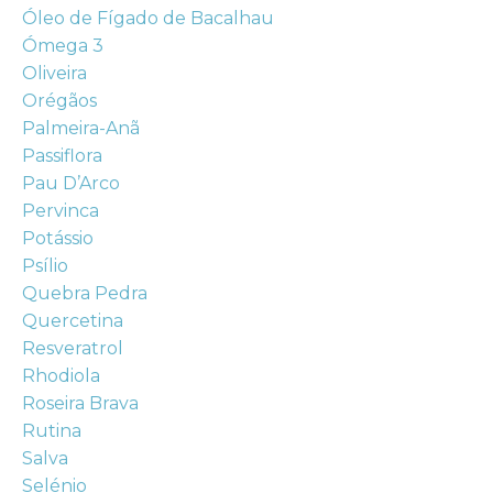
Óleo de Fígado de Bacalhau
Ómega 3
Oliveira
Orégãos
Palmeira-Anã
Passiflora
Pau D’Arco
Pervinca
Potássio
Psílio
Quebra Pedra
Quercetina
Resveratrol
Rhodiola
Roseira Brava
Rutina
Salva
Selénio