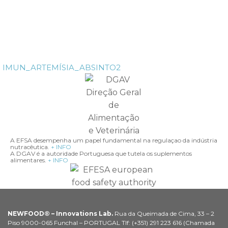
IMUN_ARTEMÍSIA_ABSINTO2
A EFSA desempenha um papel fundamental na regulaçao da indústria
nutracêutica.
+ INFO
A DGAV é a autoridade Portuguesa que tutela os suplementos
alimentares.
+ INFO
NEWFOOD® – Innovations Lab.
Rua da Queimada de Cima, 33 – 2
Piso 9000-065 Funchal – PORTUGAL Tlf: (+351) 291 223 616 (Chamada