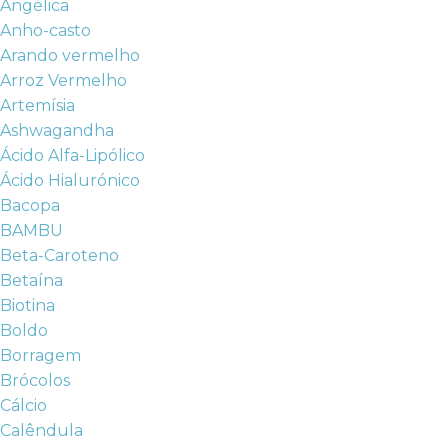
Angélica
Anho-casto
Arando vermelho
Arroz Vermelho
Artemísia
Ashwagandha
Ácido Alfa-Lipólico
Ácido Hialurónico
Bacopa
BAMBU
Beta-Caroteno
Betaína
Biotina
Boldo
Borragem
Brócolos
Cálcio
Calêndula