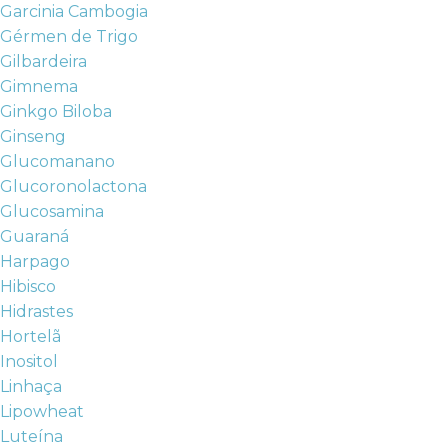
Garcinia Cambogia
Gérmen de Trigo
Gilbardeira
Gimnema
Ginkgo Biloba
Ginseng
Glucomanano
Glucoronolactona
Glucosamina
Guaraná
Harpago
Hibisco
Hidrastes
Hortelã
Inositol
Linhaça
Lipowheat
Luteína