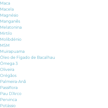
Maca
Macela
Magnésio
Manganês
Melatonina
Mirtilo
Molibdénio
MSM
Muirapuama
Óleo de Fígado de Bacalhau
Ómega 3
Oliveira
Orégãos
Palmeira-Anã
Passiflora
Pau D’Arco
Pervinca
Potássio