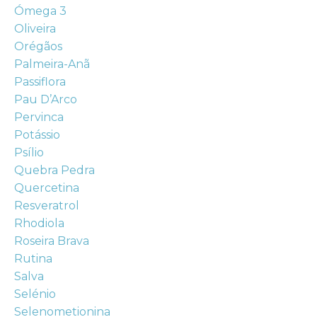
Ómega 3
Oliveira
Orégãos
Palmeira-Anã
Passiflora
Pau D’Arco
Pervinca
Potássio
Psílio
Quebra Pedra
Quercetina
Resveratrol
Rhodiola
Roseira Brava
Rutina
Salva
Selénio
Selenometionina