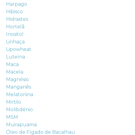
Harpago
Hibisco
Hidrastes
Hortelã
Inositol
Linhaça
Lipowheat
Luteína
Maca
Macela
Magnésio
Manganês
Melatonina
Mirtilo
Molibdénio
MSM
Muirapuama
Óleo de Fígado de Bacalhau